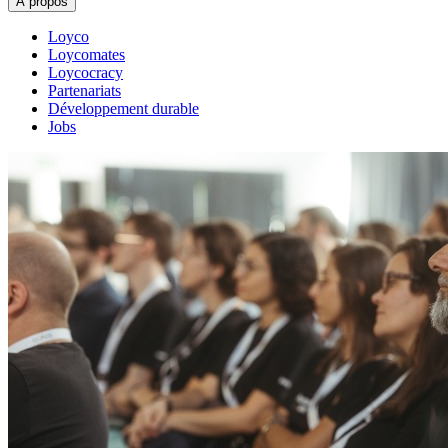
À propos
Loyco
Loycomates
Loycocracy
Partenariats
Développement durable
Jobs