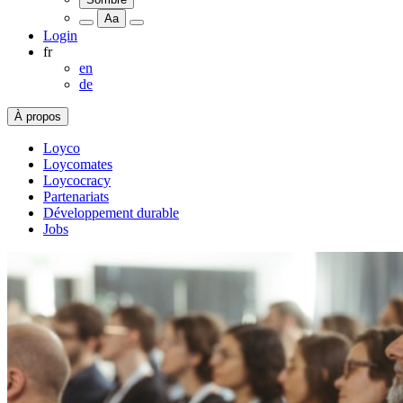
Aa
Login
fr
en
de
À propos
Loyco
Loycomates
Loycocracy
Partenariats
Développement durable
Jobs