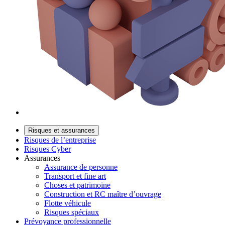
Risques et assurances
Risques de l’entreprise
Risques Cyber
Assurances
Assurance de personne
Transport et fine art
Choses et patrimoine
Construction et RC maître d’ouvrage
Flotte véhicule
Risques spéciaux
Prévoyance professionnelle