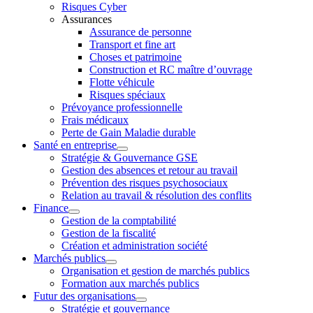
Risques Cyber
Assurances
Assurance de personne
Transport et fine art
Choses et patrimoine
Construction et RC maître d’ouvrage
Flotte véhicule
Risques spéciaux
Prévoyance professionnelle
Frais médicaux
Perte de Gain Maladie durable
Santé en entreprise
Stratégie & Gouvernance GSE
Gestion des absences et retour au travail
Prévention des risques psychosociaux
Relation au travail & résolution des conflits
Finance
Gestion de la comptabilité
Gestion de la fiscalité
Création et administration société
Marchés publics
Organisation et gestion de marchés publics
Formation aux marchés publics
Futur des organisations
Stratégie et gouvernance