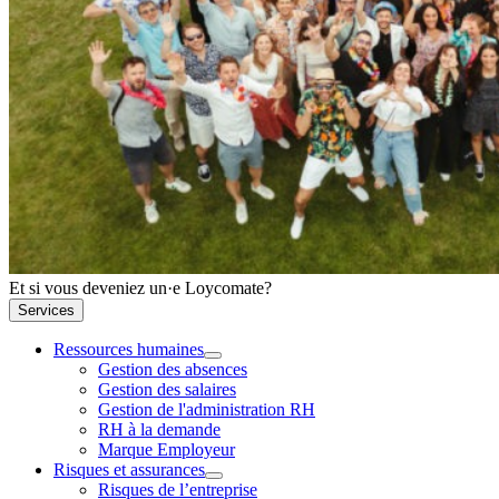
Et si vous deveniez un·e Loycomate?
Services
Ressources humaines
Gestion des absences
Gestion des salaires
Gestion de l'administration RH
RH à la demande
Marque Employeur
Risques et assurances
Risques de l’entreprise