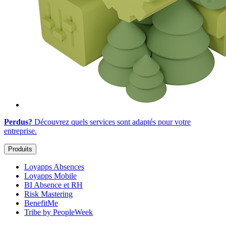
Perdus?
Découvrez quels services sont adaptés
pour votre
entreprise
.
Produits
Loyapps Absences
Loyapps Mobile
BI Absence et RH
Risk Mastering
BenefitMe
Tribe by PeopleWeek