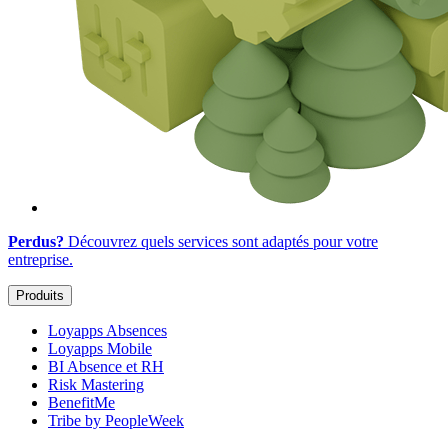
Perdus?
Découvrez quels services sont adaptés
pour votre
entreprise
.
Produits
Loyapps Absences
Loyapps Mobile
BI Absence et RH
Risk Mastering
BenefitMe
Tribe by PeopleWeek