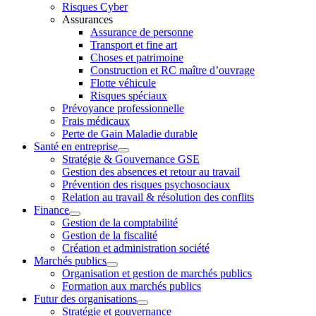
Risques Cyber
Assurances
Assurance de personne
Transport et fine art
Choses et patrimoine
Construction et RC maître d’ouvrage
Flotte véhicule
Risques spéciaux
Prévoyance professionnelle
Frais médicaux
Perte de Gain Maladie durable
Santé en entreprise
Stratégie & Gouvernance GSE
Gestion des absences et retour au travail
Prévention des risques psychosociaux
Relation au travail & résolution des conflits
Finance
Gestion de la comptabilité
Gestion de la fiscalité
Création et administration société
Marchés publics
Organisation et gestion de marchés publics
Formation aux marchés publics
Futur des organisations
Stratégie et gouvernance