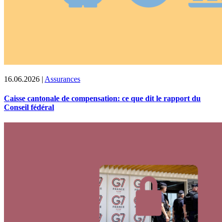
16.06.2026
|
Assurances
Caisse cantonale de compensation: ce que dit le rapport du
Conseil fédéral