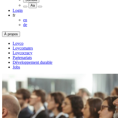
Aa
Login
fr
en
de
À propos
Loyco
Loycomates
Loycocracy
Partenariats
Développement durable
Jobs