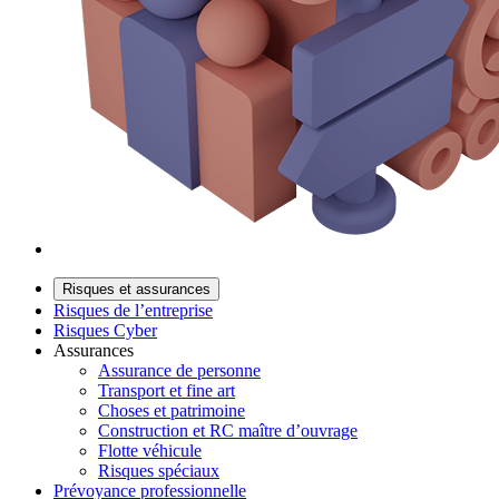
Risques et assurances
Risques de l’entreprise
Risques Cyber
Assurances
Assurance de personne
Transport et fine art
Choses et patrimoine
Construction et RC maître d’ouvrage
Flotte véhicule
Risques spéciaux
Prévoyance professionnelle