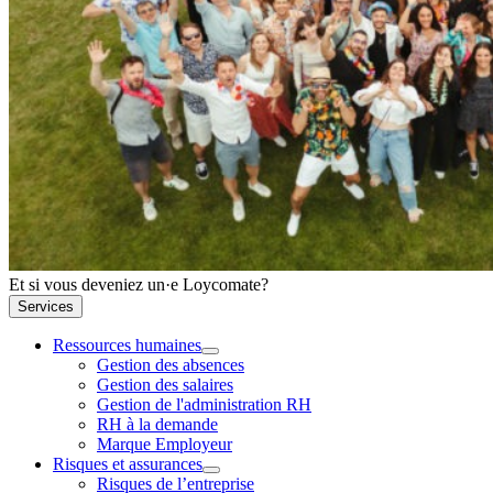
Et si vous deveniez un·e Loycomate?
Services
Ressources humaines
Gestion des absences
Gestion des salaires
Gestion de l'administration RH
RH à la demande
Marque Employeur
Risques et assurances
Risques de l’entreprise