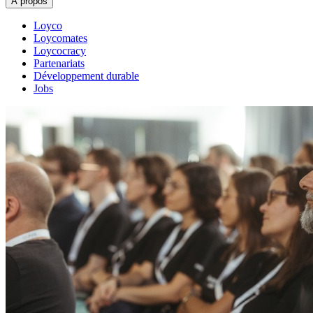
À propos
Loyco
Loycomates
Loycocracy
Partenariats
Développement durable
Jobs