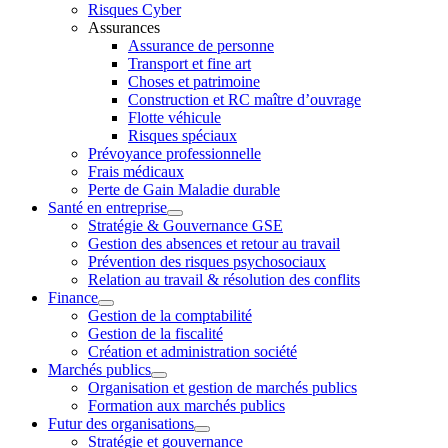
Risques Cyber
Assurances
Assurance de personne
Transport et fine art
Choses et patrimoine
Construction et RC maître d’ouvrage
Flotte véhicule
Risques spéciaux
Prévoyance professionnelle
Frais médicaux
Perte de Gain Maladie durable
Santé en entreprise
Stratégie & Gouvernance GSE
Gestion des absences et retour au travail
Prévention des risques psychosociaux
Relation au travail & résolution des conflits
Finance
Gestion de la comptabilité
Gestion de la fiscalité
Création et administration société
Marchés publics
Organisation et gestion de marchés publics
Formation aux marchés publics
Futur des organisations
Stratégie et gouvernance