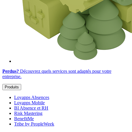
Perdus?
Découvrez quels services sont adaptés
pour votre
entreprise
.
Produits
Loyapps Absences
Loyapps Mobile
BI Absence et RH
Risk Mastering
BenefitMe
Tribe by PeopleWeek