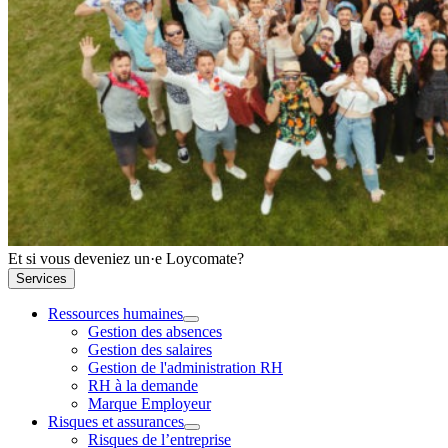
Et si vous deveniez un·e Loycomate?
Services
Ressources humaines
Gestion des absences
Gestion des salaires
Gestion de l'administration RH
RH à la demande
Marque Employeur
Risques et assurances
Risques de l’entreprise