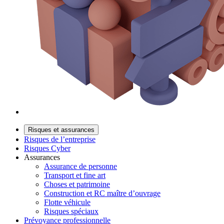
Risques et assurances
Risques de l’entreprise
Risques Cyber
Assurances
Assurance de personne
Transport et fine art
Choses et patrimoine
Construction et RC maître d’ouvrage
Flotte véhicule
Risques spéciaux
Prévoyance professionnelle