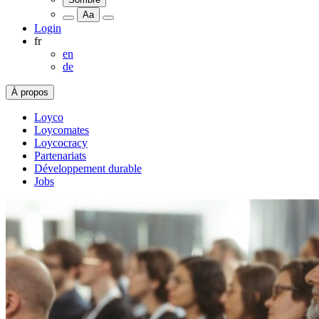
Aa
Login
fr
en
de
À propos
Loyco
Loycomates
Loycocracy
Partenariats
Développement durable
Jobs