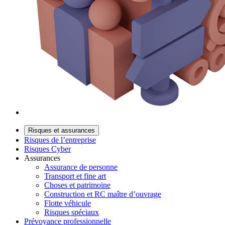
Risques et assurances
Risques de l’entreprise
Risques Cyber
Assurances
Assurance de personne
Transport et fine art
Choses et patrimoine
Construction et RC maître d’ouvrage
Flotte véhicule
Risques spéciaux
Prévoyance professionnelle