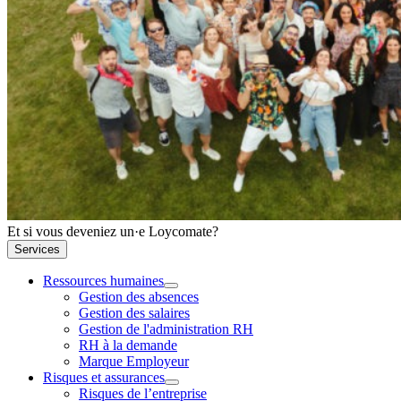
Et si vous deveniez un·e Loycomate?
Services
Ressources humaines
Gestion des absences
Gestion des salaires
Gestion de l'administration RH
RH à la demande
Marque Employeur
Risques et assurances
Risques de l’entreprise