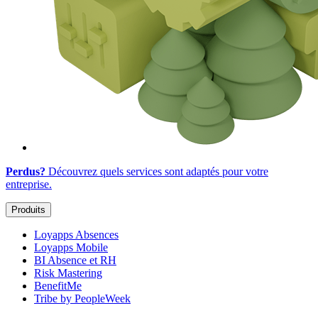
Perdus?
Découvrez quels services sont adaptés
pour votre
entreprise
.
Produits
Loyapps Absences
Loyapps Mobile
BI Absence et RH
Risk Mastering
BenefitMe
Tribe by PeopleWeek