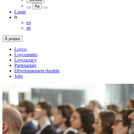
Aa
Login
fr
en
de
À propos
Loyco
Loycomates
Loycocracy
Partenariats
Développement durable
Jobs