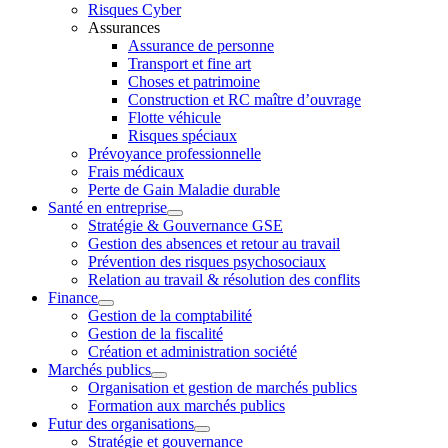
Risques Cyber
Assurances
Assurance de personne
Transport et fine art
Choses et patrimoine
Construction et RC maître d’ouvrage
Flotte véhicule
Risques spéciaux
Prévoyance professionnelle
Frais médicaux
Perte de Gain Maladie durable
Santé en entreprise
Stratégie & Gouvernance GSE
Gestion des absences et retour au travail
Prévention des risques psychosociaux
Relation au travail & résolution des conflits
Finance
Gestion de la comptabilité
Gestion de la fiscalité
Création et administration société
Marchés publics
Organisation et gestion de marchés publics
Formation aux marchés publics
Futur des organisations
Stratégie et gouvernance