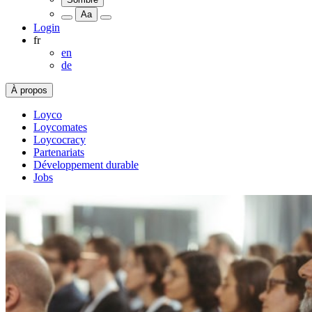
Aa
Login
fr
en
de
À propos
Loyco
Loycomates
Loycocracy
Partenariats
Développement durable
Jobs