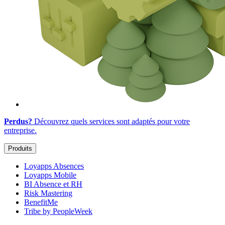
Perdus?
Découvrez quels services sont adaptés
pour votre
entreprise
.
Produits
Loyapps Absences
Loyapps Mobile
BI Absence et RH
Risk Mastering
BenefitMe
Tribe by PeopleWeek