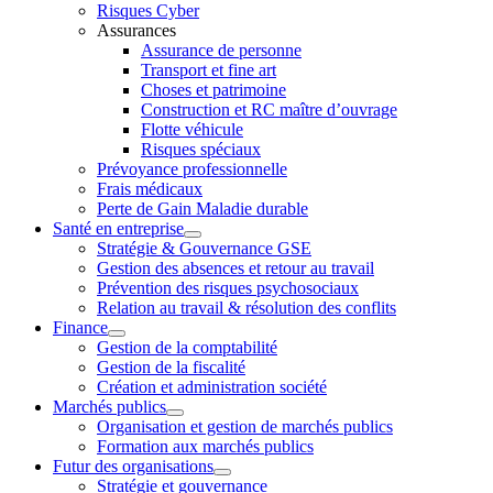
Risques Cyber
Assurances
Assurance de personne
Transport et fine art
Choses et patrimoine
Construction et RC maître d’ouvrage
Flotte véhicule
Risques spéciaux
Prévoyance professionnelle
Frais médicaux
Perte de Gain Maladie durable
Santé en entreprise
Stratégie & Gouvernance GSE
Gestion des absences et retour au travail
Prévention des risques psychosociaux
Relation au travail & résolution des conflits
Finance
Gestion de la comptabilité
Gestion de la fiscalité
Création et administration société
Marchés publics
Organisation et gestion de marchés publics
Formation aux marchés publics
Futur des organisations
Stratégie et gouvernance