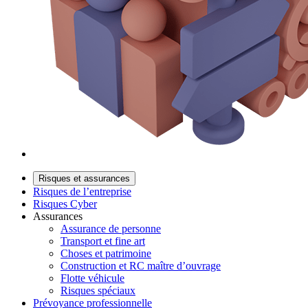
Risques et assurances
Risques de l’entreprise
Risques Cyber
Assurances
Assurance de personne
Transport et fine art
Choses et patrimoine
Construction et RC maître d’ouvrage
Flotte véhicule
Risques spéciaux
Prévoyance professionnelle