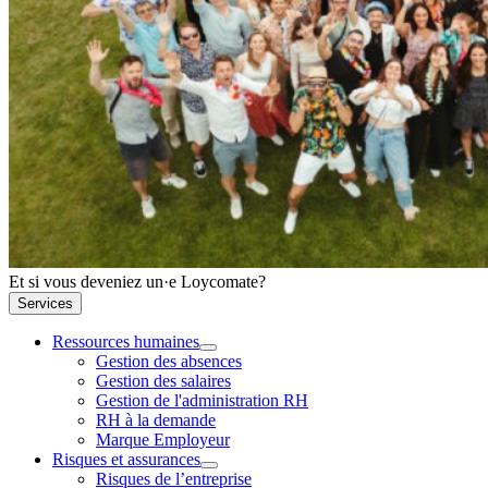
Et si vous deveniez un·e Loycomate?
Services
Ressources humaines
Gestion des absences
Gestion des salaires
Gestion de l'administration RH
RH à la demande
Marque Employeur
Risques et assurances
Risques de l’entreprise