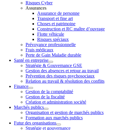
Risques Cyber
Assurances
Assurance de personne
Transport et fine art
Choses et patrimoine
Construction et RC maître d’ouvrage
Flotte véhicule
Risques spéciaux
Prévoyance professionnelle
Frais médicaux
Perte de Gain Maladie durable
Santé en entreprise
Stratégie & Gouvernance GSE
Gestion des absences et retour au travail
Prévention des risques psychosociaux
Relation au travail & résolution des conflits
Finance
Gestion de la comptabilité
Gestion de la fiscalité
Création et administration société
Marchés publics
Organisation et gestion de marchés publics
Formation aux marchés publics
Futur des organisations
Stratégie et gouvernance