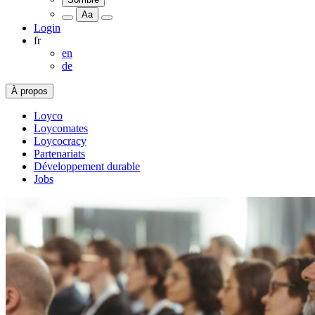
Aa
Login
fr
en
de
À propos
Loyco
Loycomates
Loycocracy
Partenariats
Développement durable
Jobs