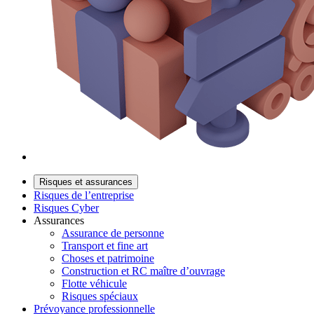
Risques et assurances
Risques de l’entreprise
Risques Cyber
Assurances
Assurance de personne
Transport et fine art
Choses et patrimoine
Construction et RC maître d’ouvrage
Flotte véhicule
Risques spéciaux
Prévoyance professionnelle