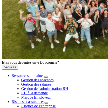
Et si vous deveniez un·e Loycomate?
Services
Ressources humaines
Gestion des absences
Gestion des salaires
Gestion de l'administration RH
RH à la demande
Marque Employeur
Risques et assurances
Risques de l’entreprise