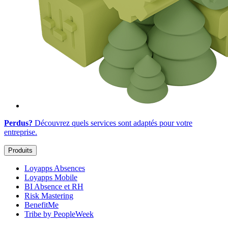
Perdus?
Découvrez quels services sont adaptés
pour votre
entreprise
.
Produits
Loyapps Absences
Loyapps Mobile
BI Absence et RH
Risk Mastering
BenefitMe
Tribe by PeopleWeek