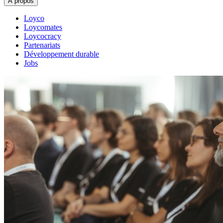
À propos
Loyco
Loycomates
Loycocracy
Partenariats
Développement durable
Jobs