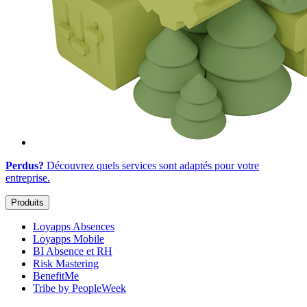
Perdus?
Découvrez quels services sont adaptés
pour votre
entreprise
.
Produits
Loyapps Absences
Loyapps Mobile
BI Absence et RH
Risk Mastering
BenefitMe
Tribe by PeopleWeek