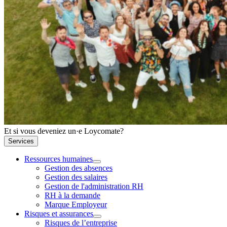
Et si vous deveniez un·e Loycomate?
Services
Ressources humaines
Gestion des absences
Gestion des salaires
Gestion de l'administration RH
RH à la demande
Marque Employeur
Risques et assurances
Risques de l’entreprise