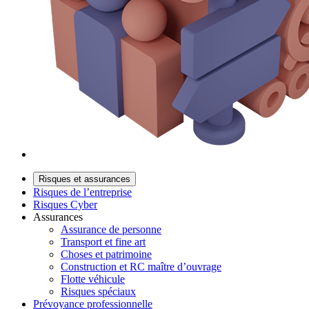
Risques et assurances
Risques de l’entreprise
Risques Cyber
Assurances
Assurance de personne
Transport et fine art
Choses et patrimoine
Construction et RC maître d’ouvrage
Flotte véhicule
Risques spéciaux
Prévoyance professionnelle