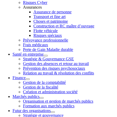
Risques Cyber
Assurances
Assurance de personne
Transport et fine art
Choses et patrimoine
Construction et RC maître d’ouvrage
Flotte véhicule
Risques spéciaux
Prévoyance professionnelle
Frais médicaux
Perte de Gain Maladie durable
Santé en entreprise
Stratégie & Gouvernance GSE
Gestion des absences et retour au travail
Prévention des risques psychosociaux
Relation au travail & résolution des conflits
Finance
Gestion de la comptabilité
Gestion de la fiscalité
Création et administration société
Marchés publics
Organisation et gestion de marchés publics
Formation aux marchés publics
Futur des organisations
Stratégie et gouvernance