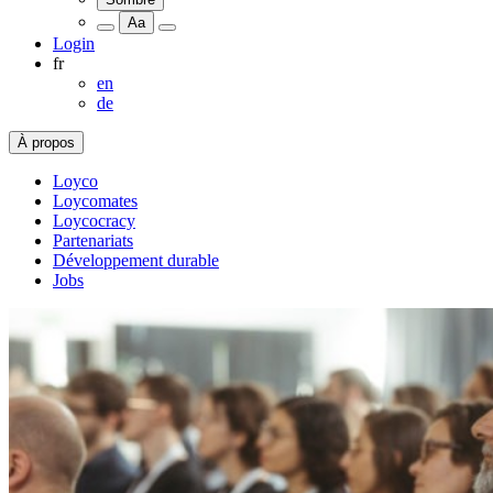
Aa
Login
fr
en
de
À propos
Loyco
Loycomates
Loycocracy
Partenariats
Développement durable
Jobs