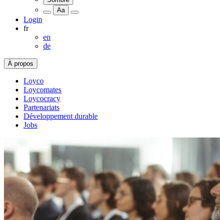
Aa
Login
fr
en
de
À propos
Loyco
Loycomates
Loycocracy
Partenariats
Développement durable
Jobs