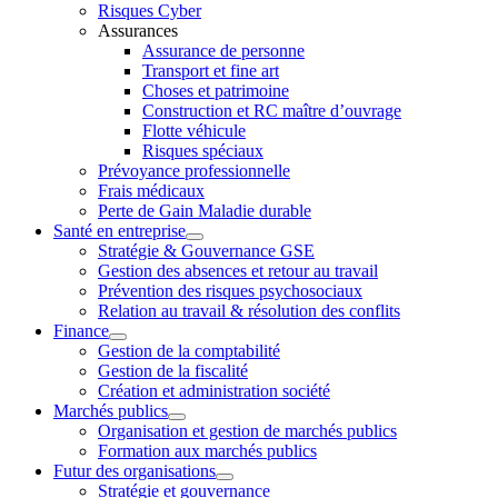
Risques Cyber
Assurances
Assurance de personne
Transport et fine art
Choses et patrimoine
Construction et RC maître d’ouvrage
Flotte véhicule
Risques spéciaux
Prévoyance professionnelle
Frais médicaux
Perte de Gain Maladie durable
Santé en entreprise
Stratégie & Gouvernance GSE
Gestion des absences et retour au travail
Prévention des risques psychosociaux
Relation au travail & résolution des conflits
Finance
Gestion de la comptabilité
Gestion de la fiscalité
Création et administration société
Marchés publics
Organisation et gestion de marchés publics
Formation aux marchés publics
Futur des organisations
Stratégie et gouvernance