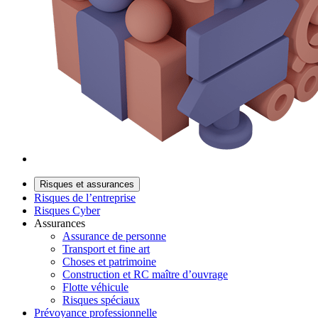
Risques et assurances
Risques de l’entreprise
Risques Cyber
Assurances
Assurance de personne
Transport et fine art
Choses et patrimoine
Construction et RC maître d’ouvrage
Flotte véhicule
Risques spéciaux
Prévoyance professionnelle