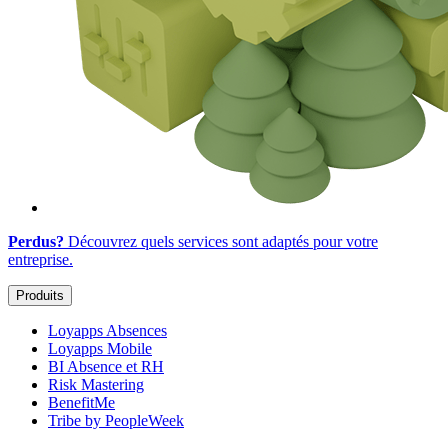
Perdus?
Découvrez quels services sont adaptés
pour votre
entreprise
.
Produits
Loyapps Absences
Loyapps Mobile
BI Absence et RH
Risk Mastering
BenefitMe
Tribe by PeopleWeek