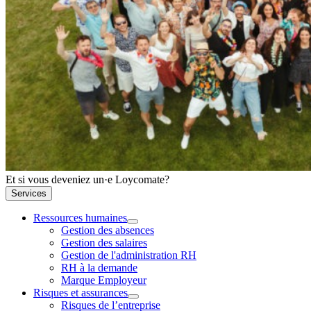
Et si vous deveniez un·e Loycomate?
Services
Ressources humaines
Gestion des absences
Gestion des salaires
Gestion de l'administration RH
RH à la demande
Marque Employeur
Risques et assurances
Risques de l’entreprise