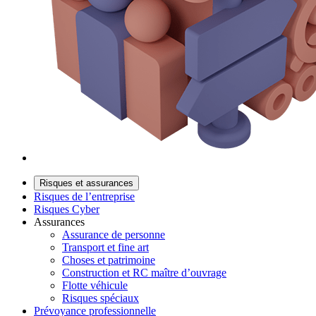
Risques et assurances
Risques de l’entreprise
Risques Cyber
Assurances
Assurance de personne
Transport et fine art
Choses et patrimoine
Construction et RC maître d’ouvrage
Flotte véhicule
Risques spéciaux
Prévoyance professionnelle