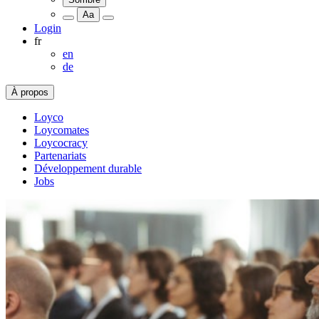
Aa
Login
fr
en
de
À propos
Loyco
Loycomates
Loycocracy
Partenariats
Développement durable
Jobs