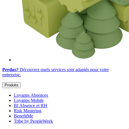
Perdus?
Découvrez quels services sont adaptés
pour votre
entreprise
.
Produits
Loyapps Absences
Loyapps Mobile
BI Absence et RH
Risk Mastering
BenefitMe
Tribe by PeopleWeek