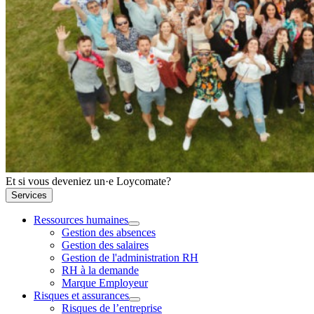
Et si vous deveniez un·e Loycomate?
Services
Ressources humaines
Gestion des absences
Gestion des salaires
Gestion de l'administration RH
RH à la demande
Marque Employeur
Risques et assurances
Risques de l’entreprise