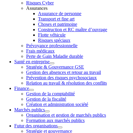
Risques Cyber
Assurances
Assurance de personne
Transport et fine art
Choses et patrimoine
Construction et RC maître d’ouvrage
Flotte véhicule
Risques spéciaux
Prévoyance professionnelle
Frais médicaux
Perte de Gain Maladie durable
Santé en entreprise
Stratégie & Gouvernance GSE
Gestion des absences et retour au travail
Prévention des risques psychosociaux
Relation au travail & résolution des conflits
Finance
Gestion de la comptabilité
Gestion de la fiscalité
Création et administration société
Marchés publics
Organisation et gestion de marchés publics
Formation aux marchés publics
Futur des organisations
Stratégie et gouvernance