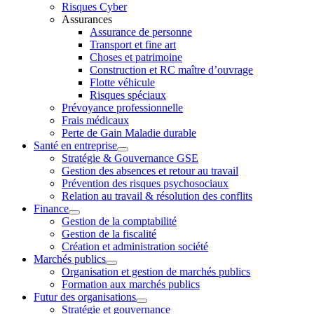
Risques Cyber
Assurances
Assurance de personne
Transport et fine art
Choses et patrimoine
Construction et RC maître d’ouvrage
Flotte véhicule
Risques spéciaux
Prévoyance professionnelle
Frais médicaux
Perte de Gain Maladie durable
Santé en entreprise
Stratégie & Gouvernance GSE
Gestion des absences et retour au travail
Prévention des risques psychosociaux
Relation au travail & résolution des conflits
Finance
Gestion de la comptabilité
Gestion de la fiscalité
Création et administration société
Marchés publics
Organisation et gestion de marchés publics
Formation aux marchés publics
Futur des organisations
Stratégie et gouvernance