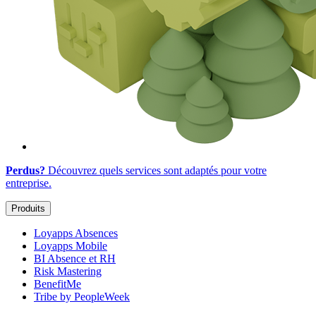
Perdus?
Découvrez quels services sont adaptés
pour votre
entreprise
.
Produits
Loyapps Absences
Loyapps Mobile
BI Absence et RH
Risk Mastering
BenefitMe
Tribe by PeopleWeek