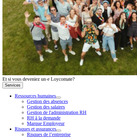
Et si vous deveniez un·e Loycomate?
Services
Ressources humaines
Gestion des absences
Gestion des salaires
Gestion de l'administration RH
RH à la demande
Marque Employeur
Risques et assurances
Risques de l’entreprise