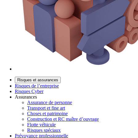
Risques et assurances
Risques de l’entreprise
Risques Cyber
Assurances
Assurance de personne
Transport et fine art
Choses et patrimoine
Construction et RC maître d’ouvrage
Flotte véhicule
Risques spéciaux
Prévoyance professionnelle