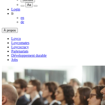
Aa
Login
fr
en
de
À propos
Loyco
Loycomates
Loycocracy
Partenariats
Développement durable
Jobs