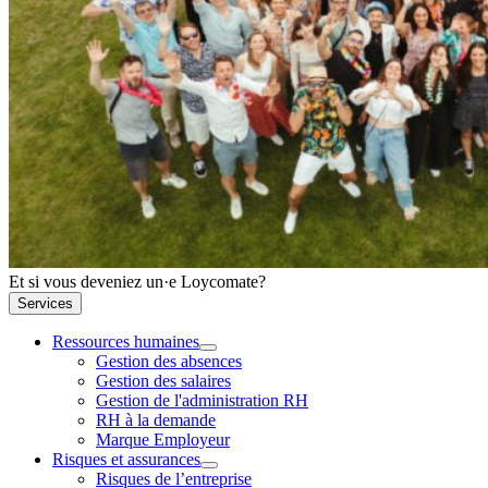
Et si vous deveniez un·e Loycomate?
Services
Ressources humaines
Gestion des absences
Gestion des salaires
Gestion de l'administration RH
RH à la demande
Marque Employeur
Risques et assurances
Risques de l’entreprise