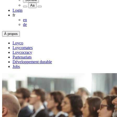
Aa
Login
fr
en
de
À propos
Loyco
Loycomates
Loycocracy
Partenariats
Développement durable
Jobs