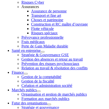
Risques Cyber
Assurances
Assurance de personne
Transport et fine art
Choses et patrimoine
Construction et RC maître d’ouvrage
Flotte véhicule
Risques spéciaux
Prévoyance professionnelle
Frais médicaux
Perte de Gain Maladie durable
Santé en entreprise
Stratégie & Gouvernance GSE
Gestion des absences et retour au travail
Prévention des risques psychosociaux
Relation au travail & résolution des conflits
Finance
Gestion de la comptabilité
Gestion de la fiscalité
Création et administration société
Marchés publics
Organisation et gestion de marchés publics
Formation aux marchés publics
Futur des organisations
Stratégie et gouvernance