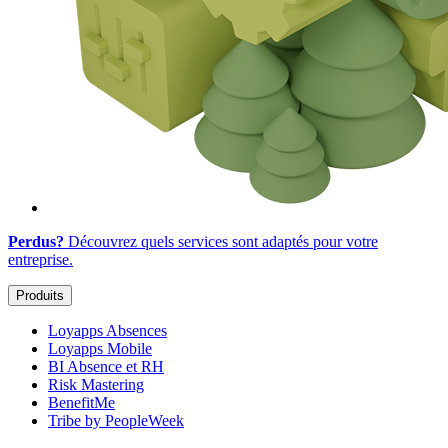
Perdus?
Découvrez quels services sont adaptés
pour votre
entreprise
.
Produits
Loyapps Absences
Loyapps Mobile
BI Absence et RH
Risk Mastering
BenefitMe
Tribe by PeopleWeek