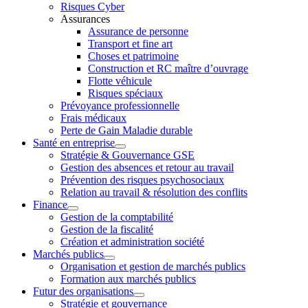
Risques Cyber
Assurances
Assurance de personne
Transport et fine art
Choses et patrimoine
Construction et RC maître d’ouvrage
Flotte véhicule
Risques spéciaux
Prévoyance professionnelle
Frais médicaux
Perte de Gain Maladie durable
Santé en entreprise
Stratégie & Gouvernance GSE
Gestion des absences et retour au travail
Prévention des risques psychosociaux
Relation au travail & résolution des conflits
Finance
Gestion de la comptabilité
Gestion de la fiscalité
Création et administration société
Marchés publics
Organisation et gestion de marchés publics
Formation aux marchés publics
Futur des organisations
Stratégie et gouvernance