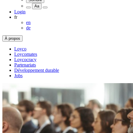
Aa
Login
fr
en
de
À propos
Loyco
Loycomates
Loycocracy
Partenariats
Développement durable
Jobs