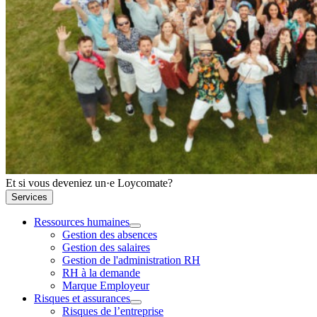
Et si vous deveniez un·e Loycomate?
Services
Ressources humaines
Gestion des absences
Gestion des salaires
Gestion de l'administration RH
RH à la demande
Marque Employeur
Risques et assurances
Risques de l’entreprise