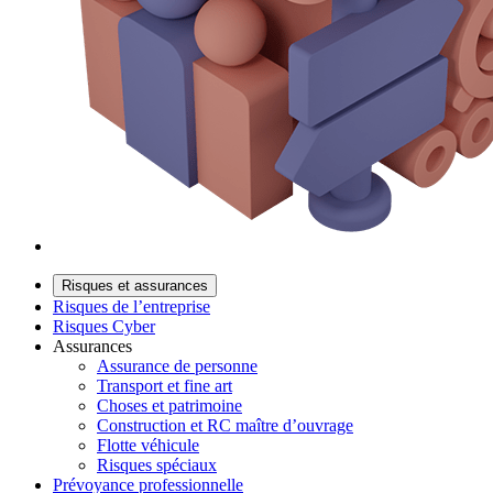
Risques et assurances
Risques de l’entreprise
Risques Cyber
Assurances
Assurance de personne
Transport et fine art
Choses et patrimoine
Construction et RC maître d’ouvrage
Flotte véhicule
Risques spéciaux
Prévoyance professionnelle