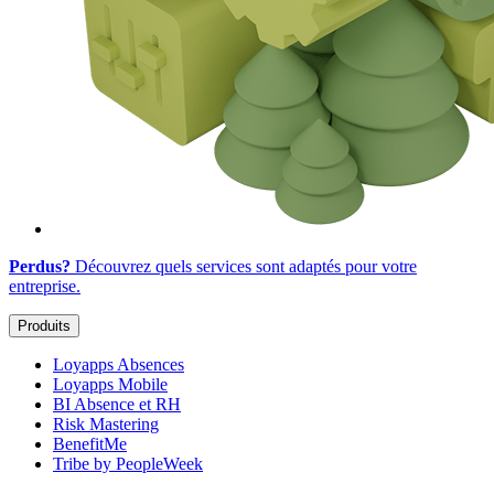
Perdus?
Découvrez quels services sont adaptés
pour votre
entreprise
.
Produits
Loyapps Absences
Loyapps Mobile
BI Absence et RH
Risk Mastering
BenefitMe
Tribe by PeopleWeek