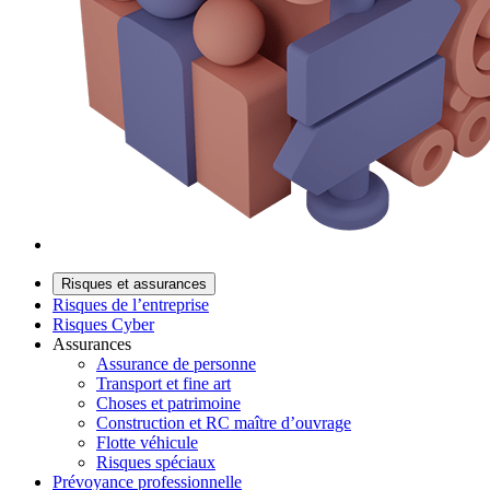
Risques et assurances
Risques de l’entreprise
Risques Cyber
Assurances
Assurance de personne
Transport et fine art
Choses et patrimoine
Construction et RC maître d’ouvrage
Flotte véhicule
Risques spéciaux
Prévoyance professionnelle