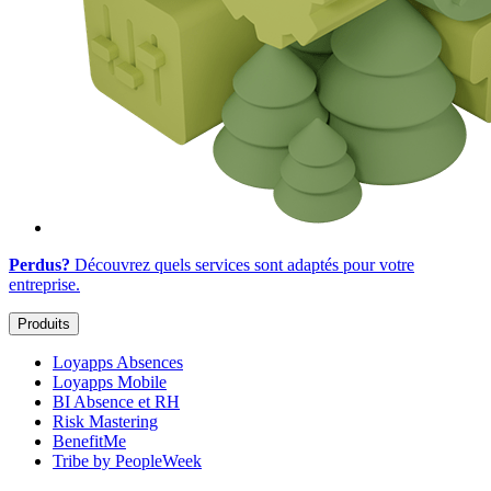
Perdus?
Découvrez quels services sont adaptés
pour votre
entreprise
.
Produits
Loyapps Absences
Loyapps Mobile
BI Absence et RH
Risk Mastering
BenefitMe
Tribe by PeopleWeek