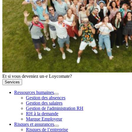
Et si vous deveniez un·e Loycomate?
Services
Ressources humaines
Gestion des absences
Gestion des salaires
Gestion de l'administration RH
RH à la demande
Marque Employeur
Risques et assurances
Risques de l’entreprise