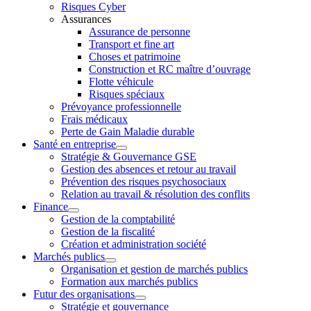
Risques Cyber
Assurances
Assurance de personne
Transport et fine art
Choses et patrimoine
Construction et RC maître d’ouvrage
Flotte véhicule
Risques spéciaux
Prévoyance professionnelle
Frais médicaux
Perte de Gain Maladie durable
Santé en entreprise
Stratégie & Gouvernance GSE
Gestion des absences et retour au travail
Prévention des risques psychosociaux
Relation au travail & résolution des conflits
Finance
Gestion de la comptabilité
Gestion de la fiscalité
Création et administration société
Marchés publics
Organisation et gestion de marchés publics
Formation aux marchés publics
Futur des organisations
Stratégie et gouvernance