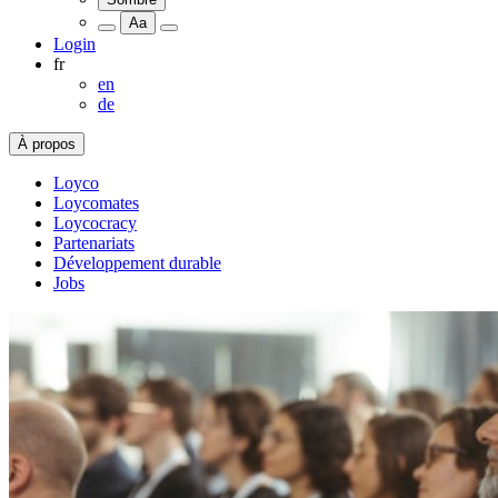
Aa
Login
fr
en
de
À propos
Loyco
Loycomates
Loycocracy
Partenariats
Développement durable
Jobs