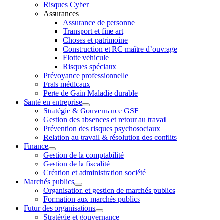
Risques Cyber
Assurances
Assurance de personne
Transport et fine art
Choses et patrimoine
Construction et RC maître d’ouvrage
Flotte véhicule
Risques spéciaux
Prévoyance professionnelle
Frais médicaux
Perte de Gain Maladie durable
Santé en entreprise
Stratégie & Gouvernance GSE
Gestion des absences et retour au travail
Prévention des risques psychosociaux
Relation au travail & résolution des conflits
Finance
Gestion de la comptabilité
Gestion de la fiscalité
Création et administration société
Marchés publics
Organisation et gestion de marchés publics
Formation aux marchés publics
Futur des organisations
Stratégie et gouvernance