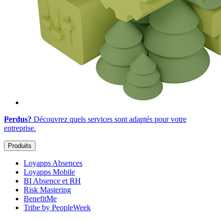
Perdus?
Découvrez quels services sont adaptés
pour votre
entreprise
.
Produits
Loyapps Absences
Loyapps Mobile
BI Absence et RH
Risk Mastering
BenefitMe
Tribe by PeopleWeek