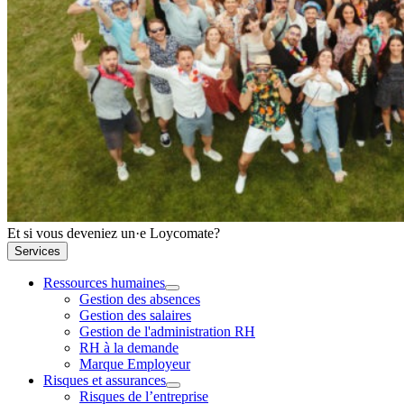
Et si vous deveniez un·e Loycomate?
Services
Ressources humaines
Gestion des absences
Gestion des salaires
Gestion de l'administration RH
RH à la demande
Marque Employeur
Risques et assurances
Risques de l’entreprise