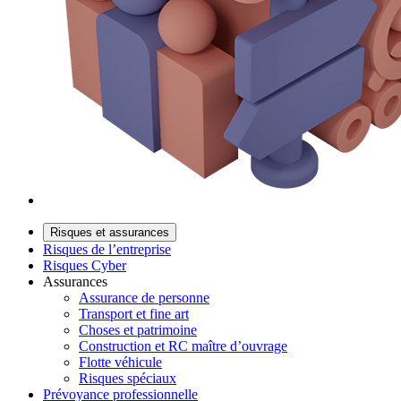
Risques et assurances
Risques de l’entreprise
Risques Cyber
Assurances
Assurance de personne
Transport et fine art
Choses et patrimoine
Construction et RC maître d’ouvrage
Flotte véhicule
Risques spéciaux
Prévoyance professionnelle