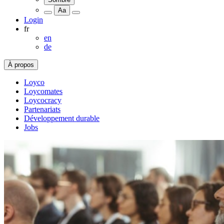
Aa
Login
fr
en
de
À propos
Loyco
Loycomates
Loycocracy
Partenariats
Développement durable
Jobs