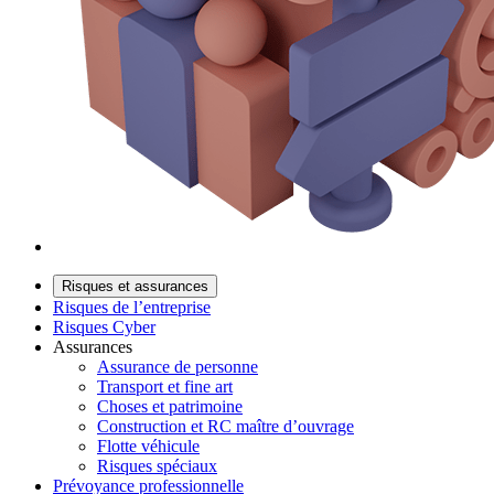
Risques et assurances
Risques de l’entreprise
Risques Cyber
Assurances
Assurance de personne
Transport et fine art
Choses et patrimoine
Construction et RC maître d’ouvrage
Flotte véhicule
Risques spéciaux
Prévoyance professionnelle