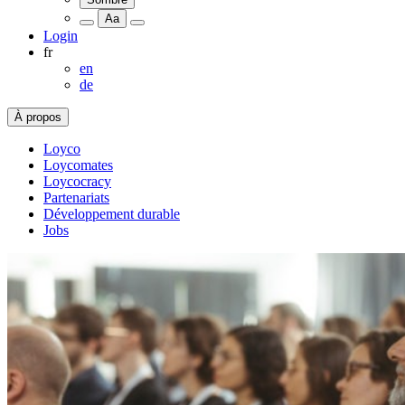
Aa
Login
fr
en
de
À propos
Loyco
Loycomates
Loycocracy
Partenariats
Développement durable
Jobs