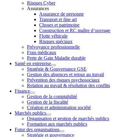
Risques Cyber
Assurances
Assurance de personne
Transport et fine art
Choses et patrimoine
Construction et RC maître d’ouvrage
Flotte véhicule
Risques spéciaux
Prévoyance professionnelle
Frais médicaux
Perte de Gain Maladie durable
Santé en entreprise
Stratégie & Gouvernance GSE
Gestion des absences et retour au travail
Prévention des risques psychosociaux
Relation au travail & résolution des conflits
Finance
Gestion de la comptabilité
Gestion de la fiscalité
Création et administration société
Marchés publics
Organisation et gestion de marchés publics
Formation aux marchés publics
Futur des organisations
Stratégie et gouvernance