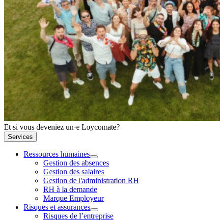
Et si vous deveniez un·e Loycomate?
Services
Ressources humaines
Gestion des absences
Gestion des salaires
Gestion de l'administration RH
RH à la demande
Marque Employeur
Risques et assurances
Risques de l’entreprise