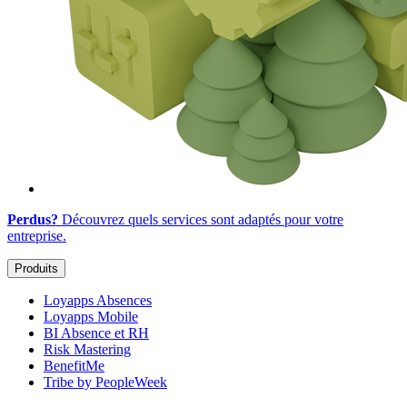
Perdus?
Découvrez quels services sont adaptés
pour votre
entreprise
.
Produits
Loyapps Absences
Loyapps Mobile
BI Absence et RH
Risk Mastering
BenefitMe
Tribe by PeopleWeek