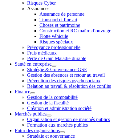
Risques Cyber
Assurances
Assurance de personne
Transport et fine art
Choses et patrimoine
Construction et RC maître d’ouvrage
Flotte véhicule
Risques spéciaux
Prévoyance professionnelle
Frais médicaux
Perte de Gain Maladie durable
Santé en entreprise
Stratégie & Gouvernance GSE
Gestion des absences et retour au travail
Prévention des risques psychosociaux
Relation au travail & résolution des conflits
Finance
Gestion de la comptabilité
Gestion de la fiscalité
Création et administration société
Marchés publics
Organisation et gestion de marchés publics
Formation aux marchés publics
Futur des organisations
Stratégie et gouvernance