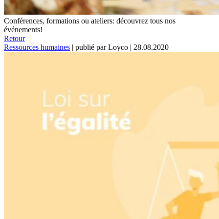
Conférences, formations ou ateliers: découvrez tous nos
événements!
Retour
Ressources humaines
|
publié par Loyco
|
28.08.2020