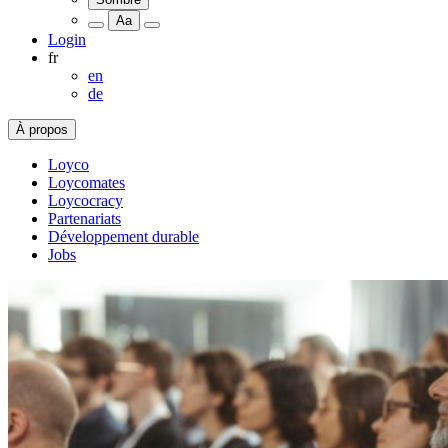
Aa
Login
fr
en
de
À propos
Loyco
Loycomates
Loycocracy
Partenariats
Développement durable
Jobs