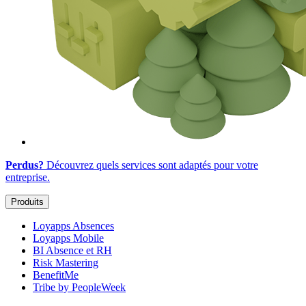
Perdus?
Découvrez quels services sont adaptés
pour votre
entreprise
.
Produits
Loyapps Absences
Loyapps Mobile
BI Absence et RH
Risk Mastering
BenefitMe
Tribe by PeopleWeek