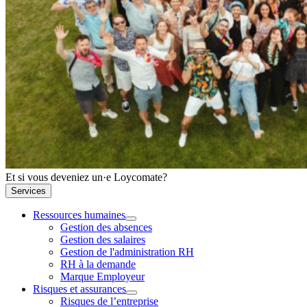
Et si vous deveniez un·e Loycomate?
Services
Ressources humaines
Gestion des absences
Gestion des salaires
Gestion de l'administration RH
RH à la demande
Marque Employeur
Risques et assurances
Risques de l’entreprise