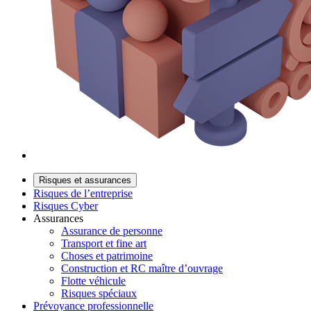
Risques et assurances
Risques de l’entreprise
Risques Cyber
Assurances
Assurance de personne
Transport et fine art
Choses et patrimoine
Construction et RC maître d’ouvrage
Flotte véhicule
Risques spéciaux
Prévoyance professionnelle