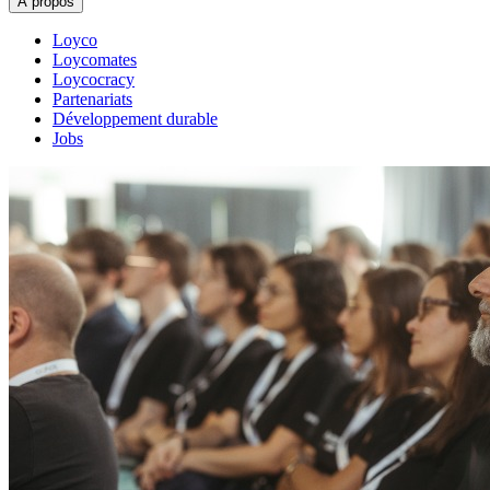
À propos
Loyco
Loycomates
Loycocracy
Partenariats
Développement durable
Jobs