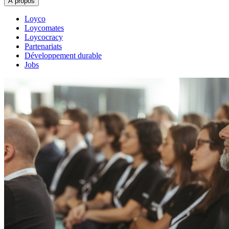
À propos
Loyco
Loycomates
Loycocracy
Partenariats
Développement durable
Jobs