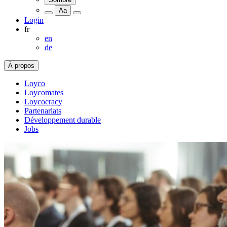
Aa
Login
fr
en
de
À propos
Loyco
Loycomates
Loycocracy
Partenariats
Développement durable
Jobs