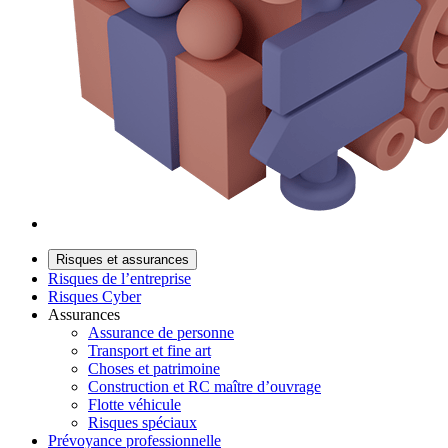
Risques et assurances
Risques de l’entreprise
Risques Cyber
Assurances
Assurance de personne
Transport et fine art
Choses et patrimoine
Construction et RC maître d’ouvrage
Flotte véhicule
Risques spéciaux
Prévoyance professionnelle