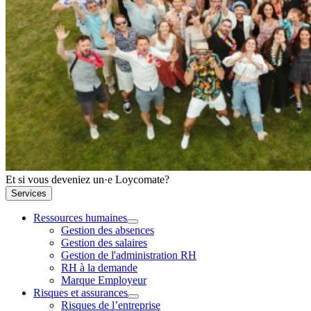
Et si vous deveniez un·e Loycomate?
Services
Ressources humaines
Gestion des absences
Gestion des salaires
Gestion de l'administration RH
RH à la demande
Marque Employeur
Risques et assurances
Risques de l’entreprise