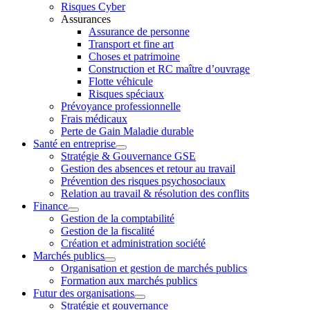
Risques Cyber
Assurances
Assurance de personne
Transport et fine art
Choses et patrimoine
Construction et RC maître d’ouvrage
Flotte véhicule
Risques spéciaux
Prévoyance professionnelle
Frais médicaux
Perte de Gain Maladie durable
Santé en entreprise
Stratégie & Gouvernance GSE
Gestion des absences et retour au travail
Prévention des risques psychosociaux
Relation au travail & résolution des conflits
Finance
Gestion de la comptabilité
Gestion de la fiscalité
Création et administration société
Marchés publics
Organisation et gestion de marchés publics
Formation aux marchés publics
Futur des organisations
Stratégie et gouvernance