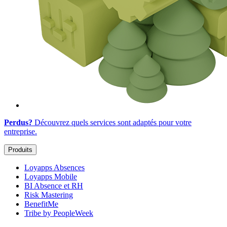
Perdus?
Découvrez quels services sont adaptés
pour votre
entreprise
.
Produits
Loyapps Absences
Loyapps Mobile
BI Absence et RH
Risk Mastering
BenefitMe
Tribe by PeopleWeek