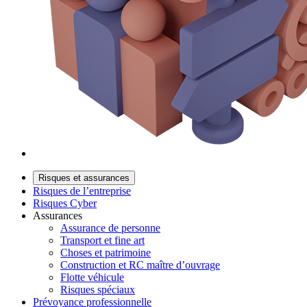
Risques et assurances
Risques de l’entreprise
Risques Cyber
Assurances
Assurance de personne
Transport et fine art
Choses et patrimoine
Construction et RC maître d’ouvrage
Flotte véhicule
Risques spéciaux
Prévoyance professionnelle