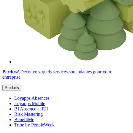
Perdus?
Découvrez quels services sont adaptés
pour votre
entreprise
.
Produits
Loyapps Absences
Loyapps Mobile
BI Absence et RH
Risk Mastering
BenefitMe
Tribe by PeopleWeek