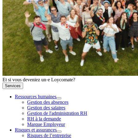
Et si vous deveniez un·e Loycomate?
Services
Ressources humaines
Gestion des absences
Gestion des salaires
Gestion de l'administration RH
RH à la demande
Marque Employeur
Risques et assurances
Risques de l’entreprise