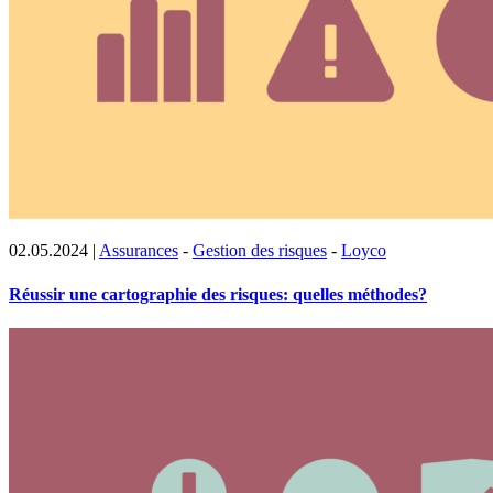
02.05.2024
|
Assurances
-
Gestion des risques
-
Loyco
Réussir une cartographie des risques: quelles méthodes?