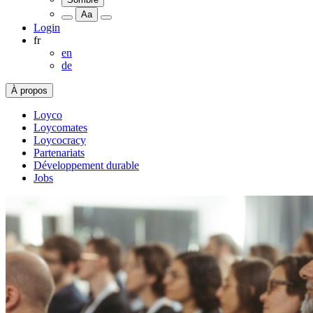
Aa
Login
fr
en
de
À propos
Loyco
Loycomates
Loycocracy
Partenariats
Développement durable
Jobs