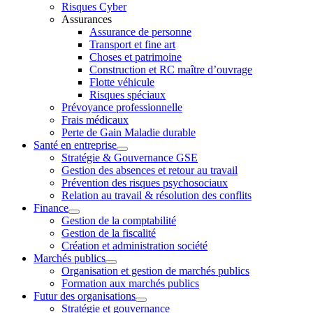
Risques Cyber
Assurances
Assurance de personne
Transport et fine art
Choses et patrimoine
Construction et RC maître d’ouvrage
Flotte véhicule
Risques spéciaux
Prévoyance professionnelle
Frais médicaux
Perte de Gain Maladie durable
Santé en entreprise
Stratégie & Gouvernance GSE
Gestion des absences et retour au travail
Prévention des risques psychosociaux
Relation au travail & résolution des conflits
Finance
Gestion de la comptabilité
Gestion de la fiscalité
Création et administration société
Marchés publics
Organisation et gestion de marchés publics
Formation aux marchés publics
Futur des organisations
Stratégie et gouvernance