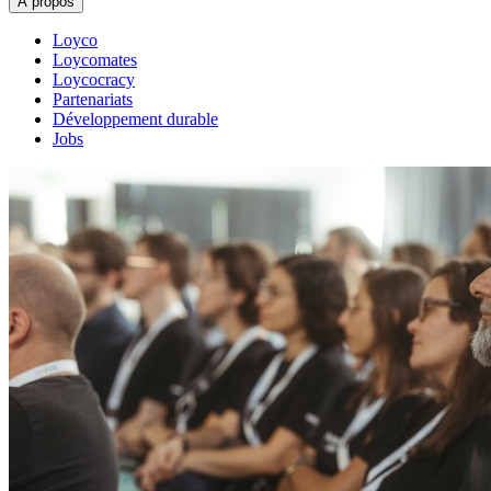
À propos
Loyco
Loycomates
Loycocracy
Partenariats
Développement durable
Jobs