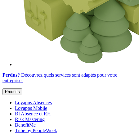
Perdus?
Découvrez quels services sont adaptés
pour votre
entreprise
.
Produits
Loyapps Absences
Loyapps Mobile
BI Absence et RH
Risk Mastering
BenefitMe
Tribe by PeopleWeek