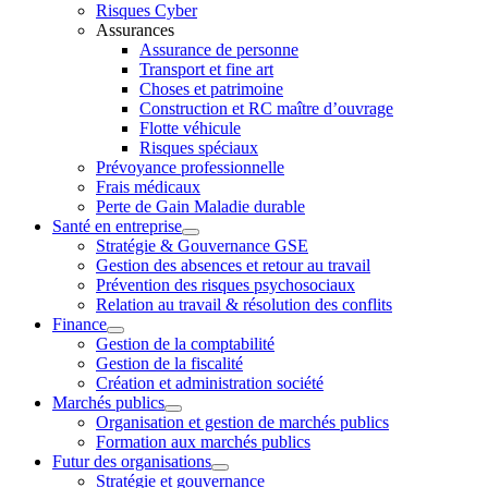
Risques Cyber
Assurances
Assurance de personne
Transport et fine art
Choses et patrimoine
Construction et RC maître d’ouvrage
Flotte véhicule
Risques spéciaux
Prévoyance professionnelle
Frais médicaux
Perte de Gain Maladie durable
Santé en entreprise
Stratégie & Gouvernance GSE
Gestion des absences et retour au travail
Prévention des risques psychosociaux
Relation au travail & résolution des conflits
Finance
Gestion de la comptabilité
Gestion de la fiscalité
Création et administration société
Marchés publics
Organisation et gestion de marchés publics
Formation aux marchés publics
Futur des organisations
Stratégie et gouvernance