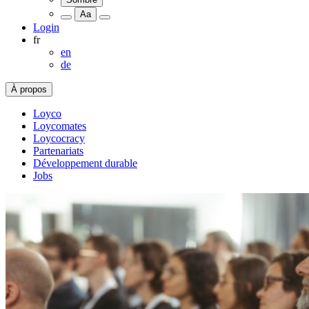
Aa
Login
fr
en
de
À propos
Loyco
Loycomates
Loycocracy
Partenariats
Développement durable
Jobs