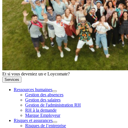
Et si vous deveniez un·e Loycomate?
Services
Ressources humaines
Gestion des absences
Gestion des salaires
Gestion de l'administration RH
RH à la demande
Marque Employeur
Risques et assurances
Risques de l’entreprise