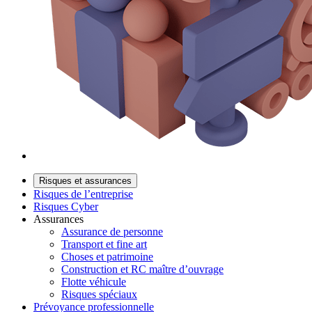
Risques et assurances
Risques de l’entreprise
Risques Cyber
Assurances
Assurance de personne
Transport et fine art
Choses et patrimoine
Construction et RC maître d’ouvrage
Flotte véhicule
Risques spéciaux
Prévoyance professionnelle