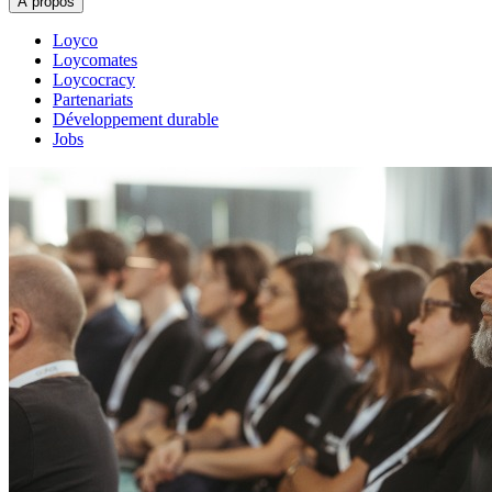
À propos
Loyco
Loycomates
Loycocracy
Partenariats
Développement durable
Jobs