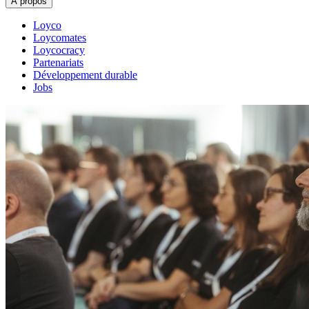
À propos
Loyco
Loycomates
Loycocracy
Partenariats
Développement durable
Jobs