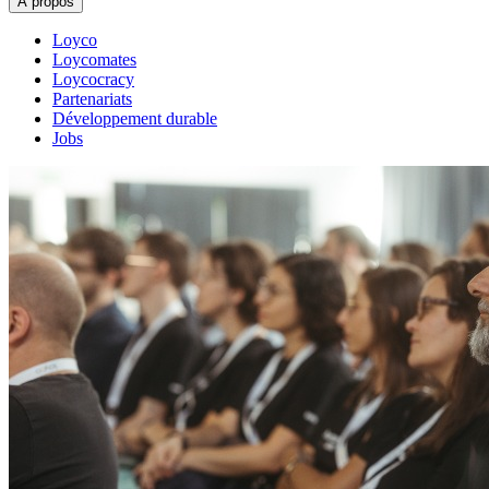
À propos
Loyco
Loycomates
Loycocracy
Partenariats
Développement durable
Jobs