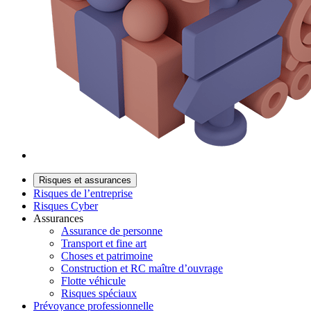
Risques et assurances
Risques de l’entreprise
Risques Cyber
Assurances
Assurance de personne
Transport et fine art
Choses et patrimoine
Construction et RC maître d’ouvrage
Flotte véhicule
Risques spéciaux
Prévoyance professionnelle