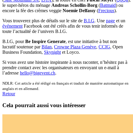
le super-héros du ménage
Andreas Schollin-Borg
(
Batmaid
) ou
encore la fée des crèmes veggie
Noemie Delfassy
(
Frecious
).
Vous trouverez plus de détails sur le site de
B.I.G
. Une
page
et un
événement
Facebook ont été créés afin de vous tenir informés de
toute l’actualité de l’univers B.I.G.
B.I.G, pour
Be Inspire Generate
, est une initiative à but non
lucratif soutenue par
Bilan
,
Crowne Plaza Genève
,
CCIG
, Open
Business Foundation,
Skynight
et Loyco.
Si vous avez une histoire inspirante à nous raconter, n’hésitez pas à
prendre contact avec les organisateurs en envoyant un e-mail à
l’adresse
hello@bigevent.ch
.
NDLR: Cet article a été rédigé en français et traduit de manière automatique en
anglais et en allemand.
Retour
Cela pourrait aussi vous intéresser