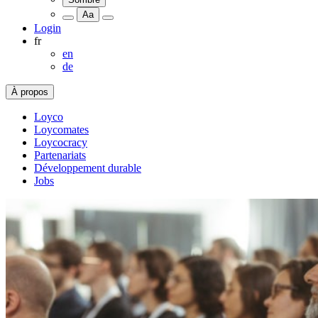
Aa
Login
fr
en
de
À propos
Loyco
Loycomates
Loycocracy
Partenariats
Développement durable
Jobs