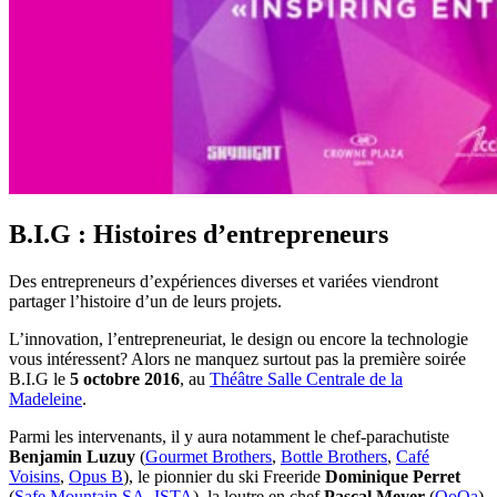
B.I.G : Histoires d’entrepreneurs
Des entrepreneurs d’expériences diverses et variées viendront
partager l’histoire d’un de leurs projets.
L’innovation, l’entrepreneuriat, le design ou encore la technologie
vous intéressent? Alors ne manquez surtout pas la première soirée
B.I.G le
5 octobre 2016
, au
Théâtre Salle Centrale de la
Madeleine
.
Parmi les intervenants, il y aura notamment le chef-parachutiste
Benjamin Luzuy
(
Gourmet Brothers
,
Bottle Brothers
,
Café
Voisins
,
Opus B
), le pionnier du ski Freeride
Dominique Perret
(
Safe Mountain SA
,
ISTA
), la loutre en chef
Pascal Meyer
(
QoQa
),