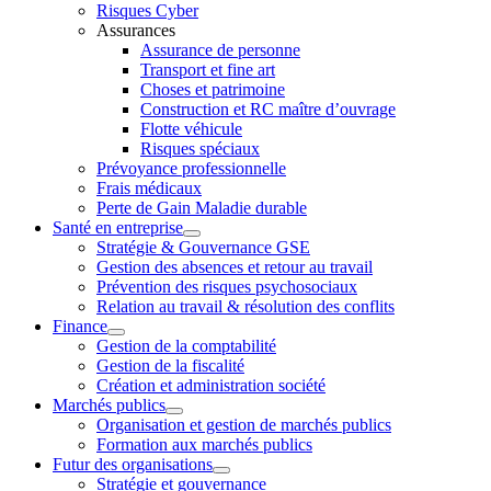
Risques Cyber
Assurances
Assurance de personne
Transport et fine art
Choses et patrimoine
Construction et RC maître d’ouvrage
Flotte véhicule
Risques spéciaux
Prévoyance professionnelle
Frais médicaux
Perte de Gain Maladie durable
Santé en entreprise
Stratégie & Gouvernance GSE
Gestion des absences et retour au travail
Prévention des risques psychosociaux
Relation au travail & résolution des conflits
Finance
Gestion de la comptabilité
Gestion de la fiscalité
Création et administration société
Marchés publics
Organisation et gestion de marchés publics
Formation aux marchés publics
Futur des organisations
Stratégie et gouvernance