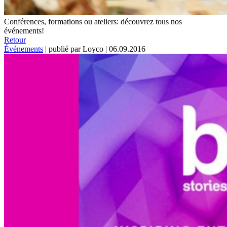
Conférences, formations ou ateliers: découvrez tous nos
événements!
Retour
Événements
|
publié par Loyco
|
06.09.2016