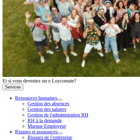
Et si vous deveniez un·e Loycomate?
Services
Ressources humaines
Gestion des absences
Gestion des salaires
Gestion de l'administration RH
RH à la demande
Marque Employeur
Risques et assurances
Risques de l’entreprise