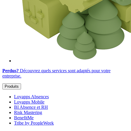
Perdus?
Découvrez quels services sont adaptés
pour votre
entreprise
.
Produits
Loyapps Absences
Loyapps Mobile
BI Absence et RH
Risk Mastering
BenefitMe
Tribe by PeopleWeek