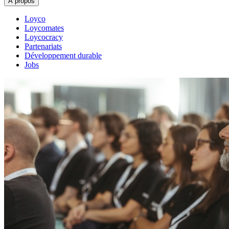
À propos
Loyco
Loycomates
Loycocracy
Partenariats
Développement durable
Jobs