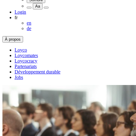
Aa
Login
fr
en
de
À propos
Loyco
Loycomates
Loycocracy
Partenariats
Développement durable
Jobs