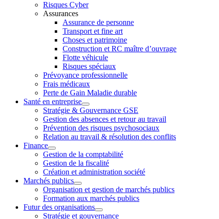
Risques Cyber
Assurances
Assurance de personne
Transport et fine art
Choses et patrimoine
Construction et RC maître d’ouvrage
Flotte véhicule
Risques spéciaux
Prévoyance professionnelle
Frais médicaux
Perte de Gain Maladie durable
Santé en entreprise
Stratégie & Gouvernance GSE
Gestion des absences et retour au travail
Prévention des risques psychosociaux
Relation au travail & résolution des conflits
Finance
Gestion de la comptabilité
Gestion de la fiscalité
Création et administration société
Marchés publics
Organisation et gestion de marchés publics
Formation aux marchés publics
Futur des organisations
Stratégie et gouvernance