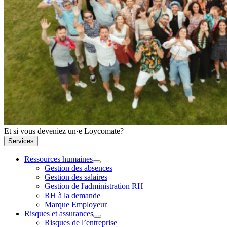
Et si vous deveniez un·e Loycomate?
Services
Ressources humaines
Gestion des absences
Gestion des salaires
Gestion de l'administration RH
RH à la demande
Marque Employeur
Risques et assurances
Risques de l’entreprise