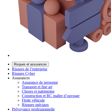
Risques et assurances
Risques de l’entreprise
Risques Cyber
Assurances
Assurance de personne
Transport et fine art
Choses et patrimoine
Construction et RC maître d’ouvrage
Flotte véhicule
Risques spéciaux
Prévoyance professionnelle