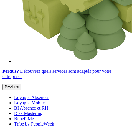
Perdus?
Découvrez quels services sont adaptés
pour votre
entreprise
.
Produits
Loyapps Absences
Loyapps Mobile
BI Absence et RH
Risk Mastering
BenefitMe
Tribe by PeopleWeek