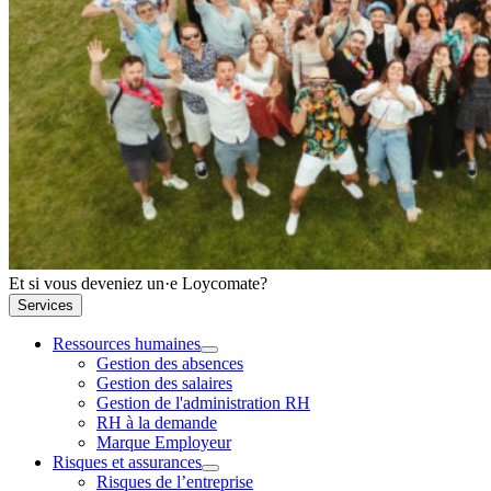
Et si vous deveniez un·e Loycomate?
Services
Ressources humaines
Gestion des absences
Gestion des salaires
Gestion de l'administration RH
RH à la demande
Marque Employeur
Risques et assurances
Risques de l’entreprise