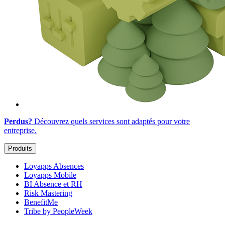
Perdus?
Découvrez quels services sont adaptés
pour votre
entreprise
.
Produits
Loyapps Absences
Loyapps Mobile
BI Absence et RH
Risk Mastering
BenefitMe
Tribe by PeopleWeek