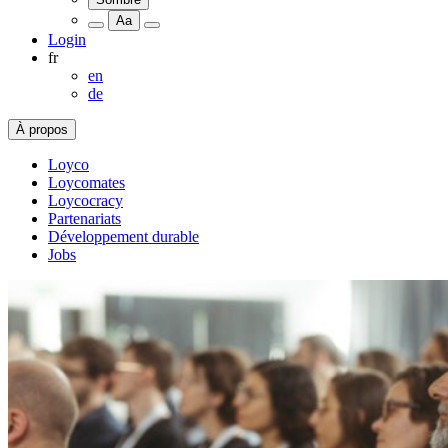
Aa
Login
fr
en
de
À propos
Loyco
Loycomates
Loycocracy
Partenariats
Développement durable
Jobs