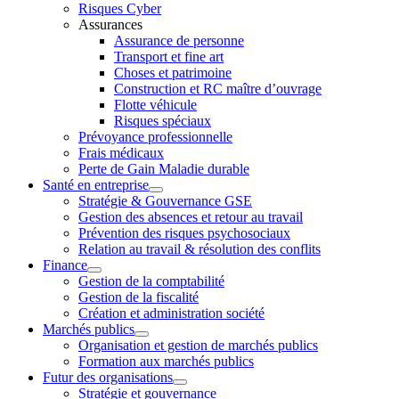
Risques Cyber
Assurances
Assurance de personne
Transport et fine art
Choses et patrimoine
Construction et RC maître d’ouvrage
Flotte véhicule
Risques spéciaux
Prévoyance professionnelle
Frais médicaux
Perte de Gain Maladie durable
Santé en entreprise
Stratégie & Gouvernance GSE
Gestion des absences et retour au travail
Prévention des risques psychosociaux
Relation au travail & résolution des conflits
Finance
Gestion de la comptabilité
Gestion de la fiscalité
Création et administration société
Marchés publics
Organisation et gestion de marchés publics
Formation aux marchés publics
Futur des organisations
Stratégie et gouvernance