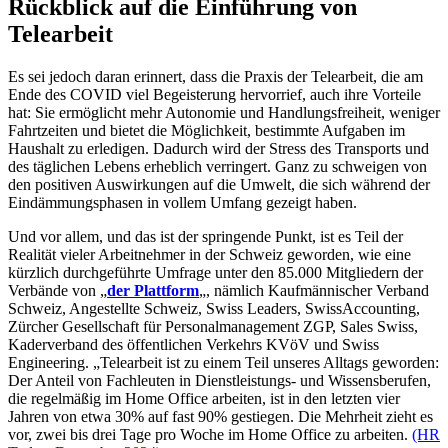
Rückblick auf die Einführung von
Telearbeit
Es sei jedoch daran erinnert, dass die Praxis der Telearbeit, die am
Ende des COVID viel Begeisterung hervorrief, auch ihre Vorteile
hat: Sie ermöglicht mehr Autonomie und Handlungsfreiheit, weniger
Fahrtzeiten und bietet die Möglichkeit, bestimmte Aufgaben im
Haushalt zu erledigen. Dadurch wird der Stress des Transports und
des täglichen Lebens erheblich verringert. Ganz zu schweigen von
den positiven Auswirkungen auf die Umwelt, die sich während der
Eindämmungsphasen in vollem Umfang gezeigt haben.
Und vor allem, und das ist der springende Punkt, ist es Teil der
Realität vieler Arbeitnehmer in der Schweiz geworden, wie eine
kürzlich durchgeführte Umfrage unter den 85.000 Mitgliedern der
Verbände von „
der Plattform
„, nämlich Kaufmännischer Verband
Schweiz, Angestellte Schweiz, Swiss Leaders, SwissAccounting,
Zürcher Gesellschaft für Personalmanagement ZGP, Sales Swiss,
Kaderverband des öffentlichen Verkehrs KVöV und Swiss
Engineering. „Telearbeit ist zu einem Teil unseres Alltags geworden:
Der Anteil von Fachleuten in Dienstleistungs- und Wissensberufen,
die regelmäßig im Home Office arbeiten, ist in den letzten vier
Jahren von etwa 30% auf fast 90% gestiegen. Die Mehrheit zieht es
vor, zwei bis drei Tage pro Woche im Home Office zu arbeiten.
(HR