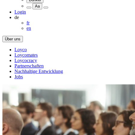
Aa
Login
de
fr
en
Über uns
Loyco
Loycomates
Loycocracy
Partnerschaften
Nachhaltige Entwicklung
Jobs