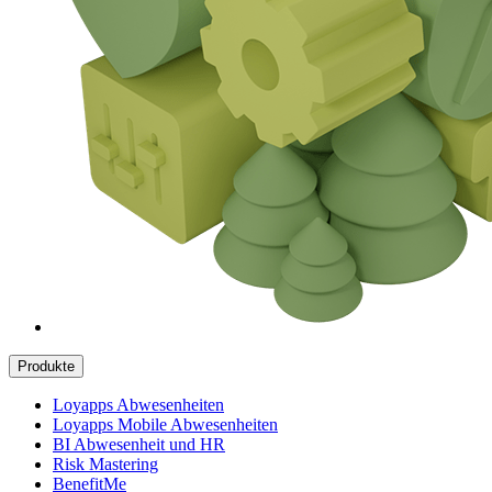
Produkte
Loyapps Abwesenheiten
Loyapps Mobile Abwesenheiten
BI Abwesenheit und HR
Risk Mastering
BenefitMe