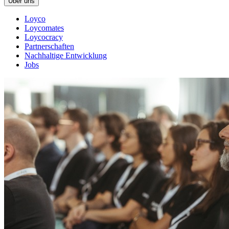
Über uns
Loyco
Loycomates
Loycocracy
Partnerschaften
Nachhaltige Entwicklung
Jobs