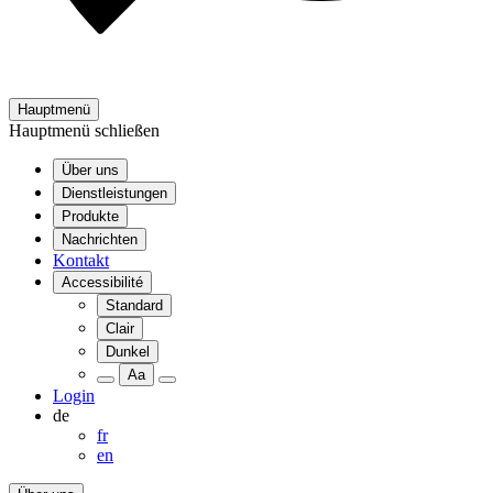
Hauptmenü
Hauptmenü schließen
Über uns
Dienstleistungen
Produkte
Nachrichten
Kontakt
Accessibilité
Standard
Clair
Dunkel
Aa
Login
de
fr
en