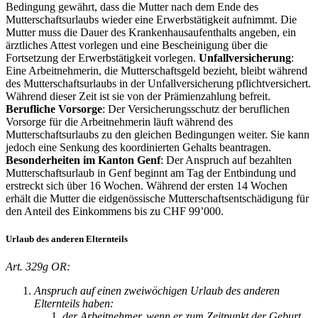
Bedingung gewährt, dass die Mutter nach dem Ende des
Mutterschaftsurlaubs wieder eine Erwerbstätigkeit aufnimmt. Die
Mutter muss die Dauer des Krankenhausaufenthalts angeben, ein
ärztliches Attest vorlegen und eine Bescheinigung über die
Fortsetzung der Erwerbstätigkeit vorlegen.
Unfallversicherung
:
Eine Arbeitnehmerin, die Mutterschaftsgeld bezieht, bleibt während
des Mutterschaftsurlaubs in der Unfallversicherung pflichtversichert.
Während dieser Zeit ist sie von der Prämienzahlung befreit.
Berufliche Vorsorge
: Der Versicherungsschutz der beruflichen
Vorsorge für die Arbeitnehmerin läuft während des
Mutterschaftsurlaubs zu den gleichen Bedingungen weiter. Sie kann
jedoch eine Senkung des koordinierten Gehalts beantragen.
Besonderheiten im Kanton Genf
: Der Anspruch auf bezahlten
Mutterschaftsurlaub in Genf beginnt am Tag der Entbindung und
erstreckt sich über 16 Wochen. Während der ersten 14 Wochen
erhält die Mutter die eidgenössische Mutterschaftsentschädigung für
den Anteil des Einkommens bis zu CHF 99’000.
Urlaub des anderen Elternteils
Art. 329g OR:
Anspruch auf einen zweiwöchigen Urlaub des anderen
Elternteils haben:
der Arbeitnehmer, wenn er zum Zeitpunkt der Geburt