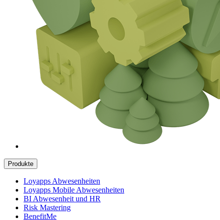
Produkte
Loyapps Abwesenheiten
Loyapps Mobile Abwesenheiten
BI Abwesenheit und HR
Risk Mastering
BenefitMe