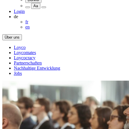
Aa
Login
de
fr
en
Über uns
Loyco
Loycomates
Loycocracy
Partnerschaften
Nachhaltige Entwicklung
Jobs