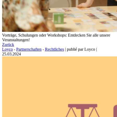
Vorträge, Schulungen oder Workshops: Entdecken Sie alle unsere
Veranstaltungen!
Zurück
Loyco
-
Partnerschaften
-
Rechtliches
|
publié par Loyco
|
25.03.2024