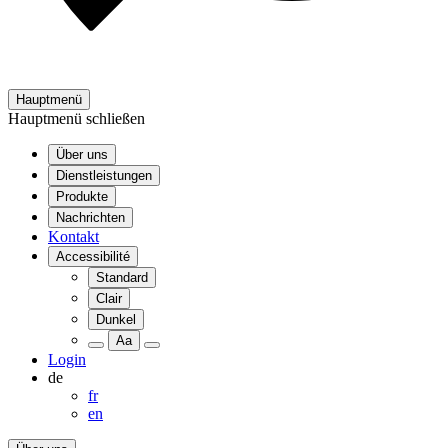
Hauptmenü
Hauptmenü schließen
Über uns
Dienstleistungen
Produkte
Nachrichten
Kontakt
Accessibilité
Standard
Clair
Dunkel
Aa
Login
de
fr
en