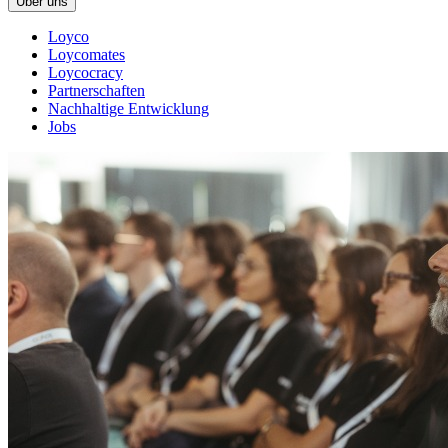
Über uns
Loyco
Loycomates
Loycocracy
Partnerschaften
Nachhaltige Entwicklung
Jobs