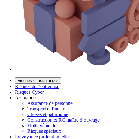
Risques et assurances
Risques de l’entreprise
Risques Cyber
Assurances
Assurance de personne
Transport et fine art
Choses et patrimoine
Construction et RC maître d’ouvrage
Flotte véhicule
Risques spéciaux
Prévoyance professionnelle