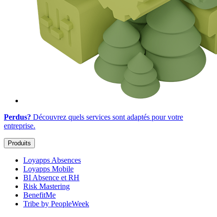
Perdus?
Découvrez quels services sont adaptés
pour votre
entreprise
.
Produits
Loyapps Absences
Loyapps Mobile
BI Absence et RH
Risk Mastering
BenefitMe
Tribe by PeopleWeek