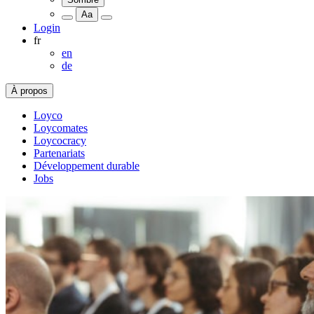
Aa
Login
fr
en
de
À propos
Loyco
Loycomates
Loycocracy
Partenariats
Développement durable
Jobs