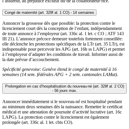
l’assureur, au préjudice exclusif du·de la collaborateur·rice.
Congé de maternité (art. 329f al. 1 CO) - 14 semaines
Annoncer la grossesse dès que possible: la protection contre le
licenciement court dès la conception de l’enfant, indépendamment
de toute annonce à l’employeur (art. 336c al. 1 let. c CO ; ATF 143
III 21). L’annonce précoce demeure toutefois fortement conseillée:
elle déclenche les protections spécifiques de la LTr (art. 35 LTr), est
indispensable pour percevoir les APG (art. 16b ss LAPG) et permet
à l’employeur d’adapter les conditions de travail. Informer aussi de
la date prévue d’accouchement.
Spécificité genevoise: Genève étend le congé de maternité à 16
semaines (14 sem. fédérales APG + 2 sem. cantonales LAMat).
Prolongation en cas d’hospitalisation du nouveau-né (art. 329f al. 2 CO)
- 56 jours max.
Annoncer immédiatement si le nouveau-né est hospitalisé pendant
au minimum deux semaines dès la naissance. Remettre le certificat
médical et une attestation de poursuite d’activité lucrative (art. 16c
LAPG). La protection contre le licenciement est également
prolongée (art. 336c al. 1 let. cbis CO).