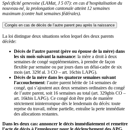
Spécificité genevoise (LAMat, J 5 07): en cas d’hospitalisation du
nouveau-né, la prolongation cantonale atteint 12 semaines
maximum (contre huit semaines fédérales).
Congés en cas de décès de l’autre parent peu après la naissance
La loi distingue deux situations selon lequel des deux parents
décède:
Décès de l’autre parent (père ou épouse de la mère) dans
les six mois suivant la naissance
: la mère a droit à deux
semaines de congé supplémentaires, à prendre de façon
flexible par semaine ou par jours dans un délai-cadre de six
mois (art. 329f al. 3 CO – art. 16cbis LAPG).
Décès de la mère dans les quatorze semaines suivant
l’accouchement
: l’autre parent hérite de 14 semaines de
congé, qui s’ajoutent aux deux semaines ordinaires du congé
de l’autre parent, soit 16 semaines au total (art. 329gbis CO –
art. 16kbis LAPG). Ce congé doit être pris de manière
strictement ininterrompue dès le lendemain du décès: toute
reprise du travail, même partielle, entraîne la perte immédiate
des allocations restantes.
Dans les deux cas: annoncer le décès immédiatement et remettre
l’acte de décès à l’employeur pour le déclenchement des APG.