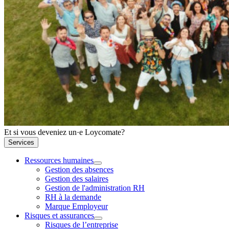
Et si vous deveniez un·e Loycomate?
Services
Ressources humaines
Gestion des absences
Gestion des salaires
Gestion de l'administration RH
RH à la demande
Marque Employeur
Risques et assurances
Risques de l’entreprise