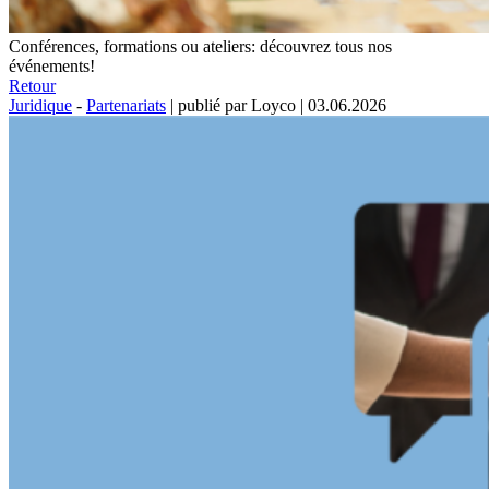
Conférences, formations ou ateliers: découvrez tous nos
événements!
Retour
Juridique
-
Partenariats
|
publié par Loyco
|
03.06.2026