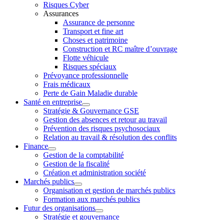
Risques Cyber
Assurances
Assurance de personne
Transport et fine art
Choses et patrimoine
Construction et RC maître d’ouvrage
Flotte véhicule
Risques spéciaux
Prévoyance professionnelle
Frais médicaux
Perte de Gain Maladie durable
Santé en entreprise
Stratégie & Gouvernance GSE
Gestion des absences et retour au travail
Prévention des risques psychosociaux
Relation au travail & résolution des conflits
Finance
Gestion de la comptabilité
Gestion de la fiscalité
Création et administration société
Marchés publics
Organisation et gestion de marchés publics
Formation aux marchés publics
Futur des organisations
Stratégie et gouvernance