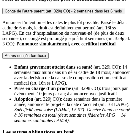
Congé de l’autre parent (art. 329g CO) - 2 semaines dans les 6 mois
Annoncer l’intention et les dates le plus tôt possible. Passé le délai-
cadre de 6 mois, le droit est définitivement périmé (art. 16i ss
LAPG). En cas d’hospitalisation du nouveau-né (de plus de deux
semaines), ce congé est prolongé jusqu’à huit semaines (art. 329g al.
3 CO):
l’annoncer simultanément, avec certificat médical
.
Autres congés familiaux
Enfant gravement atteint dans sa santé
(art. 329i CO): 14
semaines maximum dans un délai-cadre de 18 mois; annoncer
avec la décision de la caisse de compensation et un certificat
médical (art. 16n ss LAPG).
Prise en charge d’un proche
(art. 329h CO): trois jours par
événement, 10 jours par an; à annoncer avec justificatif.
Adoption
(art. 329j CO): deux semaines dans la première
année; annoncer le projet et la date d’accueil (art. 16t LAPG).
Spécificité genevoise (LAMat, J 5 07): Genève étend ce congé
à 16 semaines au total (deux semaines fédérales APG + 14
semaines cantonales LAMat).
Les autres obligations en bref