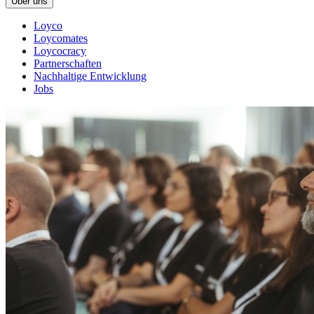
Über uns
Loyco
Loycomates
Loycocracy
Partnerschaften
Nachhaltige Entwicklung
Jobs