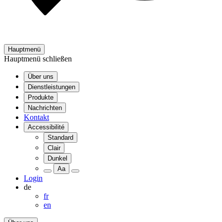
Hauptmenü
Hauptmenü schließen
Über uns
Dienstleistungen
Produkte
Nachrichten
Kontakt
Accessibilité
Standard
Clair
Dunkel
Aa
Login
de
fr
en