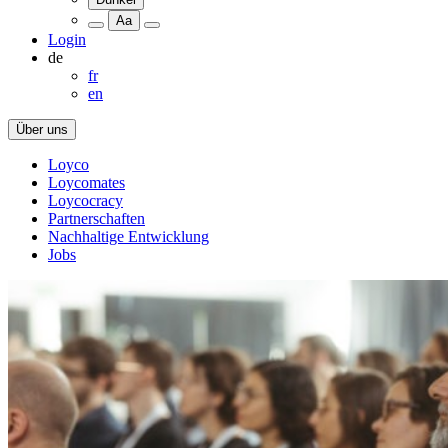
Aa
Login
de
fr
en
Über uns
Loyco
Loycomates
Loycocracy
Partnerschaften
Nachhaltige Entwicklung
Jobs