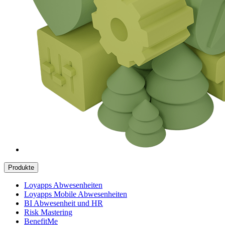
Produkte
Loyapps Abwesenheiten
Loyapps Mobile Abwesenheiten
BI Abwesenheit und HR
Risk Mastering
BenefitMe