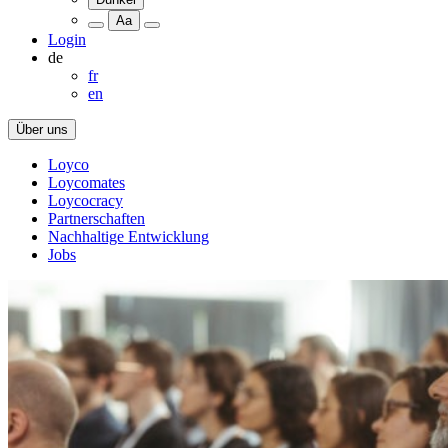
Aa
Login
de
fr
en
Über uns
Loyco
Loycomates
Loycocracy
Partnerschaften
Nachhaltige Entwicklung
Jobs