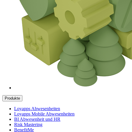
Produkte
Loyapps Abwesenheiten
Loyapps Mobile Abwesenheiten
BI Abwesenheit und HR
Risk Mastering
BenefitMe