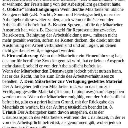
er während der Freistellung von der Arbeitspflicht gearbeitet hätte.
4. Übliche“ Entschädigungen
Wenn der/die Mitarbeiter/in übliche
Zulagen erhält (z.B. Nacht-, Sonn- und Feiertagsarbeit), muss der
Arbeitgeber diese weiter zahlen, auch wenn er ihn/sie von der
Arbeitspflicht befreit hat.
5. Kosten
Spesen, auf die der Mitarbeiter
Anspruch hat, wie z.B. Essensgeld für Repräsentationszwecke,
Reisekosten, Reinigung der Arbeitskleidung usw., müssen nicht
mehr gezahlt werden, sofern sie Kosten decken, die direkt mit der
Ausführung der Arbeit verbunden sind und an Tagen, an denen
nicht gearbeitet wird, eingespart werden.
6. Firmenfahrzeug
Wenn der Mitarbeiter ein Firmenfahrzeug hat,
das nur für berufliche Zwecke genutzt wird, hat er keinen Anspruch
mehr darauf, sobald er von der Arbeitspflicht befreit ist.
Wenn der Mitarbeiter den Dienstwagen jedoch privat nutzen kann,
hat er das Recht, ihn bis zum Ende des Arbeitsverhältnisses zu
behalten.
7. Dem Mitarbeiter zur Verfügung gestelltes Material
Der Arbeitgeber teilt dem Mitarbeiter mit, wann das ihm zur
Verfügung gestellte Material (Telefon, Laptop usw.) zurückgegeben
werden muss. Wenn der Mitarbeiter endgültig von der Arbeitspflicht
befreit ist, gibt es a priori keinen Grund, mit der Rückgabe des
Materials zu warten, bis der Auftrag tatsächlich beendet ist.
8.
Urlaub
Der Arbeitgeber kann davon ausgehen, dass der
Urlaubsanspruch des Mitarbeiters während der Urlaubszeit, in der er
von der Arbeitspflicht befreit ist, als genommen gilt, wobei jedoch
eine gewisse Grenze gilt.