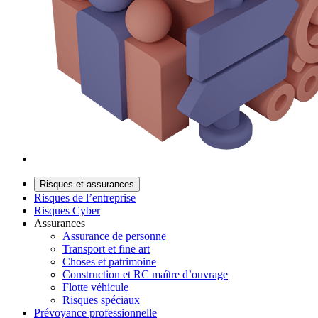
Risques et assurances
Risques de l’entreprise
Risques Cyber
Assurances
Assurance de personne
Transport et fine art
Choses et patrimoine
Construction et RC maître d’ouvrage
Flotte véhicule
Risques spéciaux
Prévoyance professionnelle