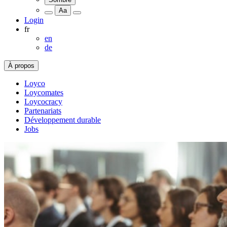
Aa
Login
fr
en
de
À propos
Loyco
Loycomates
Loycocracy
Partenariats
Développement durable
Jobs