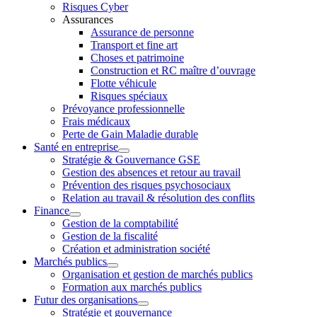
Risques Cyber
Assurances
Assurance de personne
Transport et fine art
Choses et patrimoine
Construction et RC maître d’ouvrage
Flotte véhicule
Risques spéciaux
Prévoyance professionnelle
Frais médicaux
Perte de Gain Maladie durable
Santé en entreprise
Stratégie & Gouvernance GSE
Gestion des absences et retour au travail
Prévention des risques psychosociaux
Relation au travail & résolution des conflits
Finance
Gestion de la comptabilité
Gestion de la fiscalité
Création et administration société
Marchés publics
Organisation et gestion de marchés publics
Formation aux marchés publics
Futur des organisations
Stratégie et gouvernance