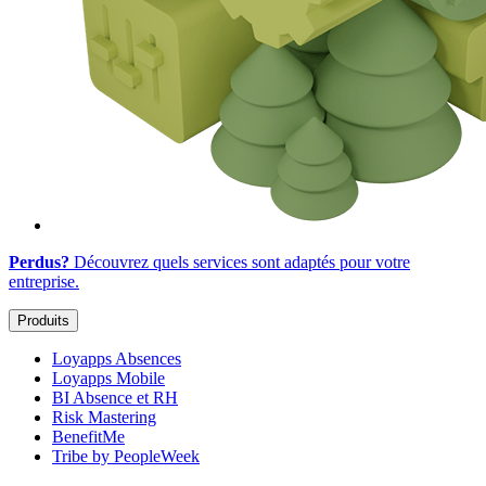
Perdus?
Découvrez quels services sont adaptés
pour votre
entreprise
.
Produits
Loyapps Absences
Loyapps Mobile
BI Absence et RH
Risk Mastering
BenefitMe
Tribe by PeopleWeek