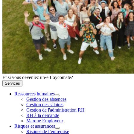
Et si vous deveniez un·e Loycomate?
Services
Ressources humaines
Gestion des absences
Gestion des salaires
Gestion de l'administration RH
RH à la demande
Marque Employeur
Risques et assurances
Risques de l’entreprise