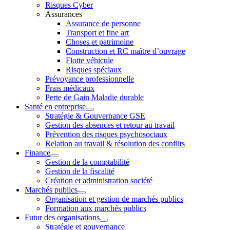
Risques Cyber
Assurances
Assurance de personne
Transport et fine art
Choses et patrimoine
Construction et RC maître d’ouvrage
Flotte véhicule
Risques spéciaux
Prévoyance professionnelle
Frais médicaux
Perte de Gain Maladie durable
Santé en entreprise
Stratégie & Gouvernance GSE
Gestion des absences et retour au travail
Prévention des risques psychosociaux
Relation au travail & résolution des conflits
Finance
Gestion de la comptabilité
Gestion de la fiscalité
Création et administration société
Marchés publics
Organisation et gestion de marchés publics
Formation aux marchés publics
Futur des organisations
Stratégie et gouvernance