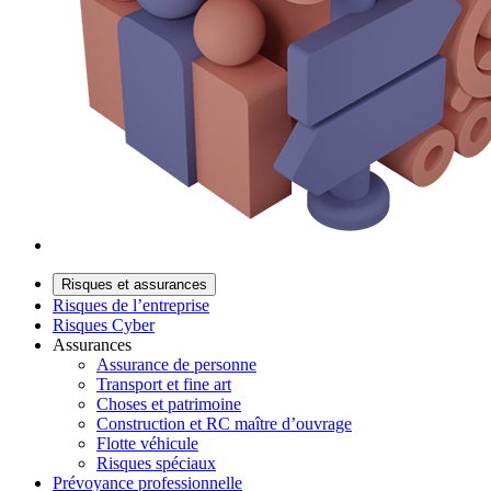
Risques et assurances
Risques de l’entreprise
Risques Cyber
Assurances
Assurance de personne
Transport et fine art
Choses et patrimoine
Construction et RC maître d’ouvrage
Flotte véhicule
Risques spéciaux
Prévoyance professionnelle