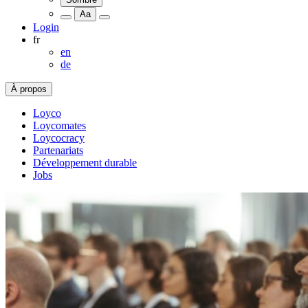
Aa
Login
fr
en
de
À propos
Loyco
Loycomates
Loycocracy
Partenariats
Développement durable
Jobs