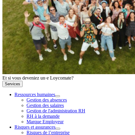
Et si vous deveniez un·e Loycomate?
Services
Ressources humaines
Gestion des absences
Gestion des salaires
Gestion de l'administration RH
RH à la demande
Marque Employeur
Risques et assurances
Risques de l’entreprise