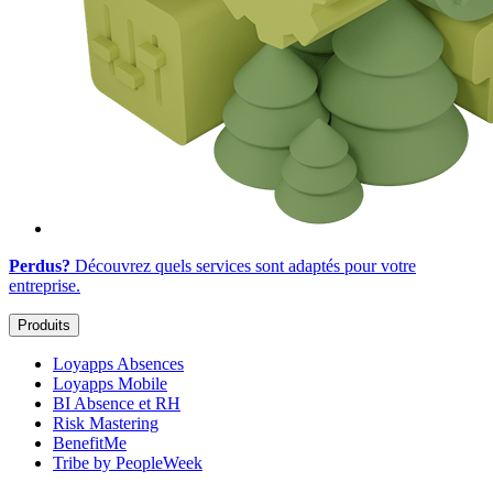
Perdus?
Découvrez quels services sont adaptés
pour votre
entreprise
.
Produits
Loyapps Absences
Loyapps Mobile
BI Absence et RH
Risk Mastering
BenefitMe
Tribe by PeopleWeek