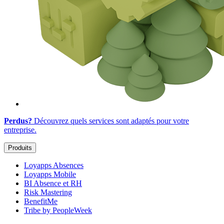
Perdus?
Découvrez quels services sont adaptés
pour votre
entreprise
.
Produits
Loyapps Absences
Loyapps Mobile
BI Absence et RH
Risk Mastering
BenefitMe
Tribe by PeopleWeek