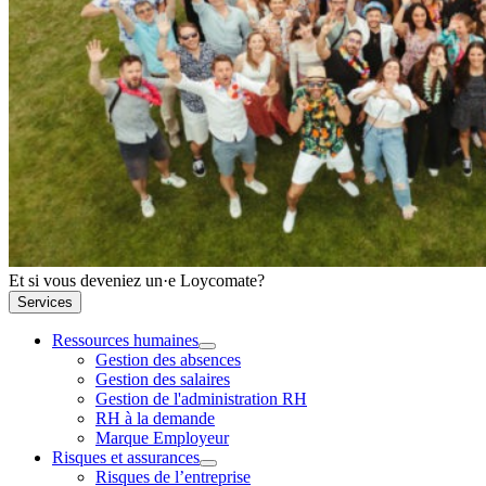
Et si vous deveniez un·e Loycomate?
Services
Ressources humaines
Gestion des absences
Gestion des salaires
Gestion de l'administration RH
RH à la demande
Marque Employeur
Risques et assurances
Risques de l’entreprise