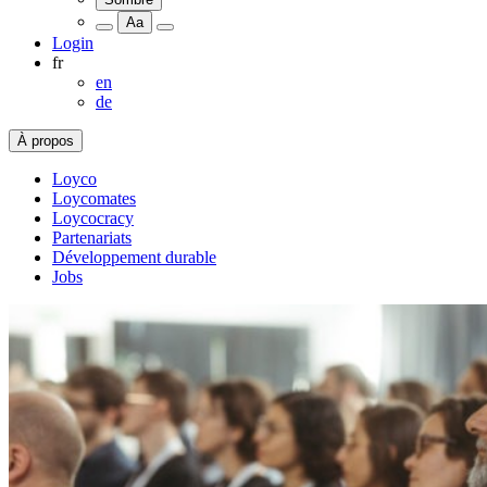
Aa
Login
fr
en
de
À propos
Loyco
Loycomates
Loycocracy
Partenariats
Développement durable
Jobs