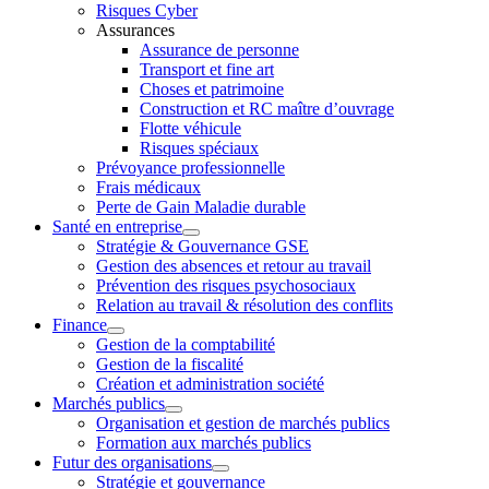
Risques Cyber
Assurances
Assurance de personne
Transport et fine art
Choses et patrimoine
Construction et RC maître d’ouvrage
Flotte véhicule
Risques spéciaux
Prévoyance professionnelle
Frais médicaux
Perte de Gain Maladie durable
Santé en entreprise
Stratégie & Gouvernance GSE
Gestion des absences et retour au travail
Prévention des risques psychosociaux
Relation au travail & résolution des conflits
Finance
Gestion de la comptabilité
Gestion de la fiscalité
Création et administration société
Marchés publics
Organisation et gestion de marchés publics
Formation aux marchés publics
Futur des organisations
Stratégie et gouvernance