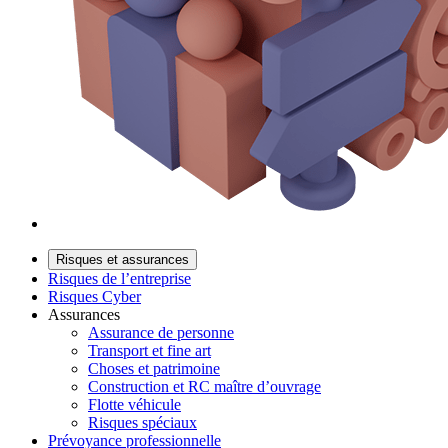
Risques et assurances
Risques de l’entreprise
Risques Cyber
Assurances
Assurance de personne
Transport et fine art
Choses et patrimoine
Construction et RC maître d’ouvrage
Flotte véhicule
Risques spéciaux
Prévoyance professionnelle