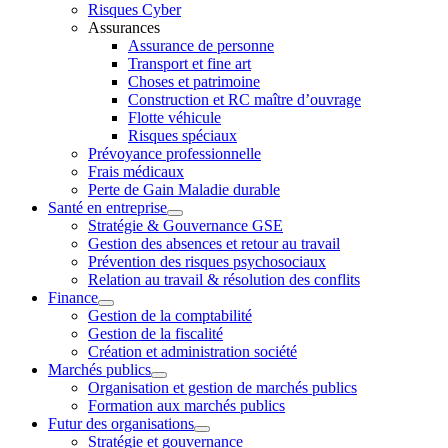
Risques Cyber
Assurances
Assurance de personne
Transport et fine art
Choses et patrimoine
Construction et RC maître d’ouvrage
Flotte véhicule
Risques spéciaux
Prévoyance professionnelle
Frais médicaux
Perte de Gain Maladie durable
Santé en entreprise
Stratégie & Gouvernance GSE
Gestion des absences et retour au travail
Prévention des risques psychosociaux
Relation au travail & résolution des conflits
Finance
Gestion de la comptabilité
Gestion de la fiscalité
Création et administration société
Marchés publics
Organisation et gestion de marchés publics
Formation aux marchés publics
Futur des organisations
Stratégie et gouvernance