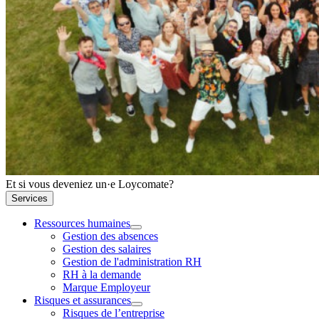
Et si vous deveniez un·e Loycomate?
Services
Ressources humaines
Gestion des absences
Gestion des salaires
Gestion de l'administration RH
RH à la demande
Marque Employeur
Risques et assurances
Risques de l’entreprise