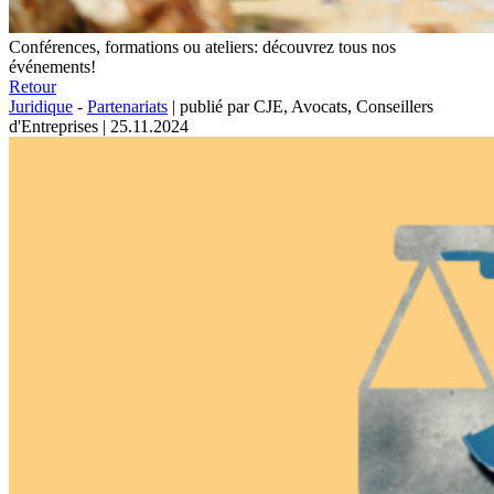
Conférences, formations ou ateliers: découvrez tous nos
événements!
Retour
Juridique
-
Partenariats
|
publié par CJE, Avocats, Conseillers
d'Entreprises
|
25.11.2024