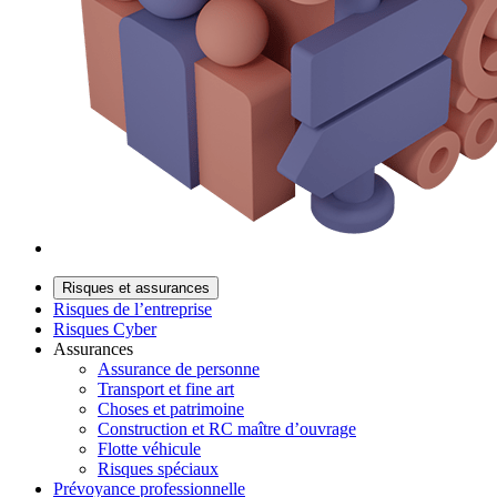
Risques et assurances
Risques de l’entreprise
Risques Cyber
Assurances
Assurance de personne
Transport et fine art
Choses et patrimoine
Construction et RC maître d’ouvrage
Flotte véhicule
Risques spéciaux
Prévoyance professionnelle