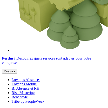
Perdus?
Découvrez quels services sont adaptés
pour votre
entreprise
.
Produits
Loyapps Absences
Loyapps Mobile
BI Absence et RH
Risk Mastering
BenefitMe
Tribe by PeopleWeek