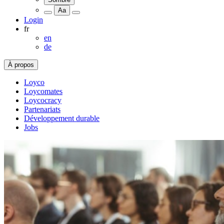
Aa
Login
fr
en
de
À propos
Loyco
Loycomates
Loycocracy
Partenariats
Développement durable
Jobs