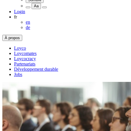
Aa
Login
fr
en
de
À propos
Loyco
Loycomates
Loycocracy
Partenariats
Développement durable
Jobs