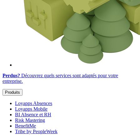
Perdus?
Découvrez quels services sont adaptés
pour votre
entreprise
.
Produits
Loyapps Absences
Loyapps Mobile
BI Absence et RH
Risk Mastering
BenefitMe
Tribe by PeopleWeek