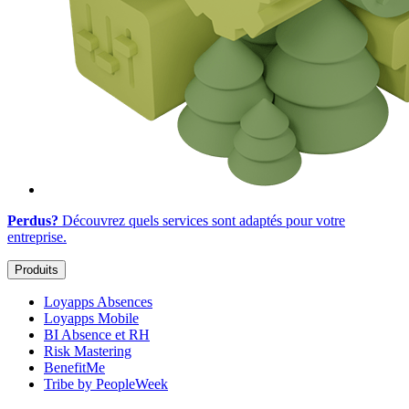
Perdus?
Découvrez quels services sont adaptés
pour votre
entreprise
.
Produits
Loyapps Absences
Loyapps Mobile
BI Absence et RH
Risk Mastering
BenefitMe
Tribe by PeopleWeek