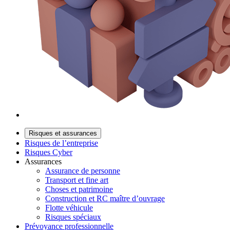
Risques et assurances
Risques de l’entreprise
Risques Cyber
Assurances
Assurance de personne
Transport et fine art
Choses et patrimoine
Construction et RC maître d’ouvrage
Flotte véhicule
Risques spéciaux
Prévoyance professionnelle