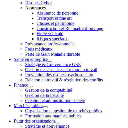
Risques Cyber
Assurances
Assurance de personne
Transport et fine art
Choses et patrimoine
Construction et RC maître d’ouvrage
Flotte véhicule
Risques spéciaux
Prévoyance professionnelle
Frais médicaux
Perte de Gain Maladie durable
Santé en entreprise
Stratégie & Gouvernance GSE
Gestion des absences et retour au travail
Prévention des risques psychosociaux
Relation au travail & résolution des conflits
Finance
Gestion de la comptabilité
Gestion de la fiscalité
Création et administration société
Marchés publics
Organisation et gestion de marchés publics
Formation aux marchés publics
Futur des organisations
Stratégie et gouvernance