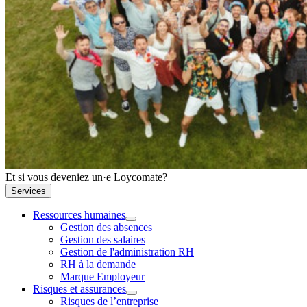
Et si vous deveniez un·e Loycomate?
Services
Ressources humaines
Gestion des absences
Gestion des salaires
Gestion de l'administration RH
RH à la demande
Marque Employeur
Risques et assurances
Risques de l’entreprise