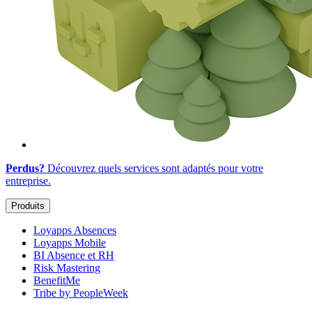
Perdus?
Découvrez quels services sont adaptés
pour votre
entreprise
.
Produits
Loyapps Absences
Loyapps Mobile
BI Absence et RH
Risk Mastering
BenefitMe
Tribe by PeopleWeek