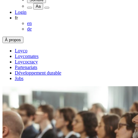
Aa
Login
fr
en
de
À propos
Loyco
Loycomates
Loycocracy
Partenariats
Développement durable
Jobs