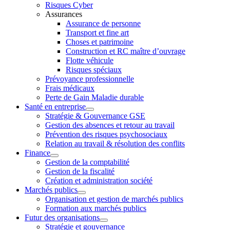
Risques Cyber
Assurances
Assurance de personne
Transport et fine art
Choses et patrimoine
Construction et RC maître d’ouvrage
Flotte véhicule
Risques spéciaux
Prévoyance professionnelle
Frais médicaux
Perte de Gain Maladie durable
Santé en entreprise
Stratégie & Gouvernance GSE
Gestion des absences et retour au travail
Prévention des risques psychosociaux
Relation au travail & résolution des conflits
Finance
Gestion de la comptabilité
Gestion de la fiscalité
Création et administration société
Marchés publics
Organisation et gestion de marchés publics
Formation aux marchés publics
Futur des organisations
Stratégie et gouvernance