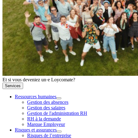
Et si vous deveniez un·e Loycomate?
Services
Ressources humaines
Gestion des absences
Gestion des salaires
Gestion de l'administration RH
RH à la demande
Marque Employeur
Risques et assurances
Risques de l’entreprise