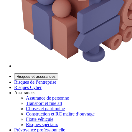
Risques et assurances
Risques de l’entreprise
Risques Cyber
Assurances
Assurance de personne
Transport et fine art
Choses et patrimoine
Construction et RC maître d’ouvrage
Flotte véhicule
Risques spéciaux
Prévoyance professionnelle