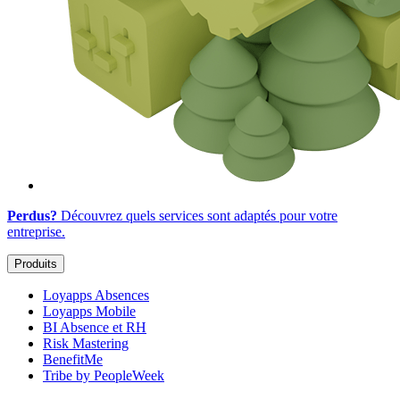
Perdus?
Découvrez quels services sont adaptés
pour votre
entreprise
.
Produits
Loyapps Absences
Loyapps Mobile
BI Absence et RH
Risk Mastering
BenefitMe
Tribe by PeopleWeek