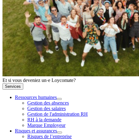
Et si vous deveniez un·e Loycomate?
Services
Ressources humaines
Gestion des absences
Gestion des salaires
Gestion de l'administration RH
RH à la demande
Marque Employeur
Risques et assurances
Risques de l’entreprise