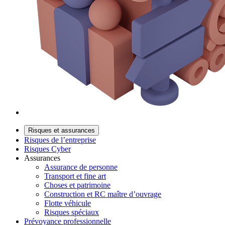
Risques et assurances
Risques de l’entreprise
Risques Cyber
Assurances
Assurance de personne
Transport et fine art
Choses et patrimoine
Construction et RC maître d’ouvrage
Flotte véhicule
Risques spéciaux
Prévoyance professionnelle