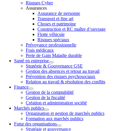
Risques Cyber
Assurances
Assurance de personne
Transport et fine art
Choses et patrimoine
Construction et RC maître d’ouvrage
Flotte véhicule
Risques spéciaux
Prévoyance professionnelle
Frais médicaux
Perte de Gain Maladie durable
Santé en entreprise
Stratégie & Gouvernance GSE
Gestion des absences et retour au travail
Prévention des risques psychosociaux
Relation au travail & résolution des conflits
Finance
Gestion de la comptabilité
Gestion de la fiscalité
Création et administration société
Marchés publics
Organisation et gestion de marchés publics
Formation aux marchés publics
Futur des organisations
Stratégie et gouvernance