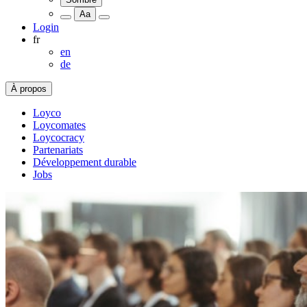
Aa
Login
fr
en
de
À propos
Loyco
Loycomates
Loycocracy
Partenariats
Développement durable
Jobs