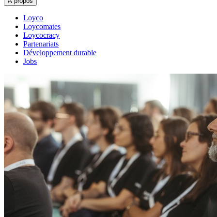
À propos
Loyco
Loycomates
Loycocracy
Partenariats
Développement durable
Jobs