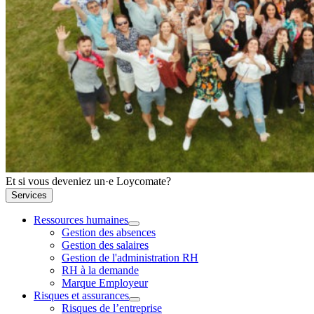
Et si vous deveniez un·e Loycomate?
Services
Ressources humaines
Gestion des absences
Gestion des salaires
Gestion de l'administration RH
RH à la demande
Marque Employeur
Risques et assurances
Risques de l’entreprise