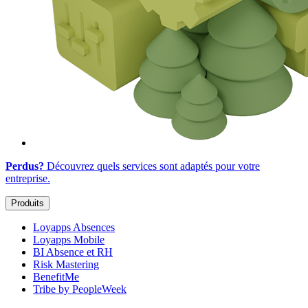
Perdus?
Découvrez quels services sont adaptés
pour votre
entreprise
.
Produits
Loyapps Absences
Loyapps Mobile
BI Absence et RH
Risk Mastering
BenefitMe
Tribe by PeopleWeek