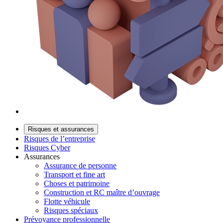
Risques et assurances
Risques de l’entreprise
Risques Cyber
Assurances
Assurance de personne
Transport et fine art
Choses et patrimoine
Construction et RC maître d’ouvrage
Flotte véhicule
Risques spéciaux
Prévoyance professionnelle