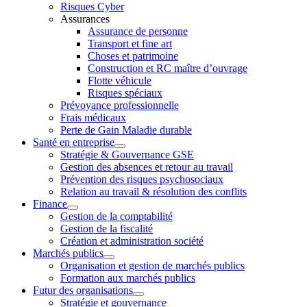
Risques Cyber
Assurances
Assurance de personne
Transport et fine art
Choses et patrimoine
Construction et RC maître d’ouvrage
Flotte véhicule
Risques spéciaux
Prévoyance professionnelle
Frais médicaux
Perte de Gain Maladie durable
Santé en entreprise
Stratégie & Gouvernance GSE
Gestion des absences et retour au travail
Prévention des risques psychosociaux
Relation au travail & résolution des conflits
Finance
Gestion de la comptabilité
Gestion de la fiscalité
Création et administration société
Marchés publics
Organisation et gestion de marchés publics
Formation aux marchés publics
Futur des organisations
Stratégie et gouvernance