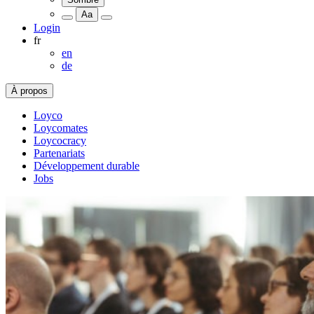
Aa
Login
fr
en
de
À propos
Loyco
Loycomates
Loycocracy
Partenariats
Développement durable
Jobs