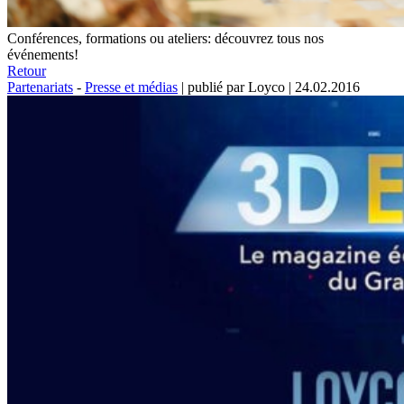
Conférences, formations ou ateliers: découvrez tous nos
événements!
Retour
Partenariats
-
Presse et médias
|
publié par Loyco
|
24.02.2016